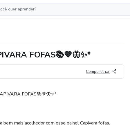
IVARA FOFAS📚🤎🦋✨*
Compartilhar
APIVARA FOFAS📚🤎🦋✨*
a bem mais acolhedor com esse painel Capivara fofas.