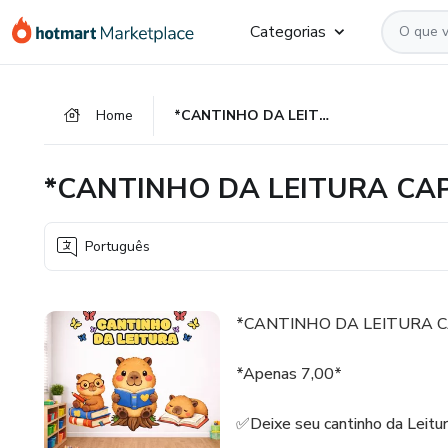
Ir
Ir
Ir
Categorias
para
para
para
o
o
o
conteúdo
pagamento
rodapé
Home
*CANTINHO DA LEITURA CAPIVARA FOFAS📚🤎🦋✨*
principal
*CANTINHO DA LEITURA CAP
Português
*CANTINHO DA LEITURA C
*Apenas 7,00*
✅Deixe seu cantinho da Leitur