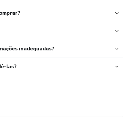
comprar?
rmações inadequadas?
ê-las?