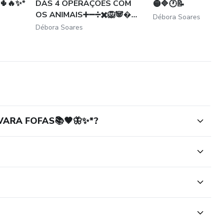
🌵🔥✨*
DAS 4 OPERAÇÕES COM
🟡🔷🕐📝
OS ANIMAIS➕➖➗✖️🦁🐼...
Débora Soares
Débora Soares
VARA FOFAS📚🤎🦋✨*?