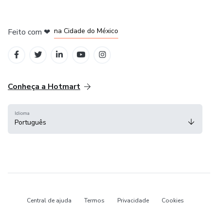
em Bogotá
em Amsterdam
em Madrid
na Cidade do México
Feito com
❤
em Belo Horizonte
Conheça a Hotmart
Idioma
Português
Central de ajuda
Termos
Privacidade
Cookies