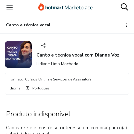
Ir
Ir
Ir
para
para
para
o
o
o
conteúdo
pagamento
rodapé
Canto e técnica vocal com Dianne Voz
principal
Canto e técnica vocal com Dianne Voz
Lidiane Lima Machado
Formato
:
Cursos Online e Serviços de Assinatura
Idioma
:
Português
Produto indisponível
Cadastre-se e mostre seu interesse em comprar para o(a)
autor(a) deste curso!