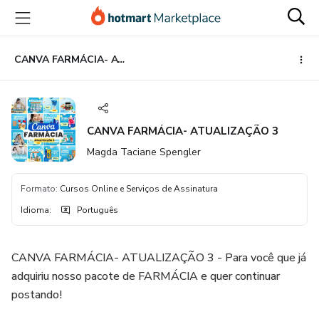
Ir
Ir
Ir
para
para
para
o
o
o
conteúdo
pagamento
rodapé
CANVA FARMÁCIA- ATUALIZAÇÃO 3
principal
CANVA FARMÁCIA- ATUALIZAÇÃO 3
Magda Taciane Spengler
Formato
:
Cursos Online e Serviços de Assinatura
Idioma
:
Português
CANVA FARMÁCIA- ATUALIZAÇÃO 3 - Para você que já
adquiriu nosso pacote de FARMÁCIA e quer continuar
postando!