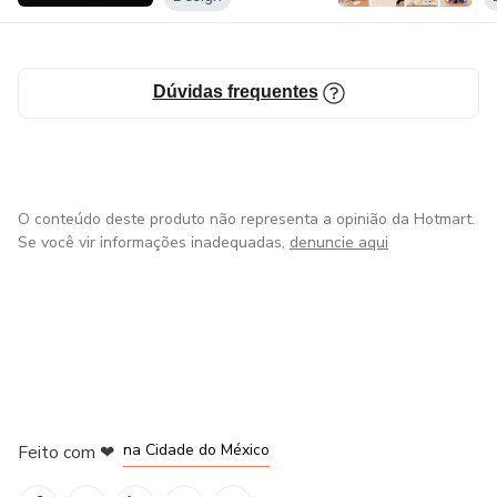
Dúvidas frequentes
O conteúdo deste produto não representa a opinião da Hotmart.
Se você vir informações inadequadas,
denuncie aqui
em Bogotá
em Amsterdam
em Madrid
na Cidade do México
Feito com
❤
em Belo Horizonte