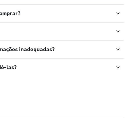
comprar?
rmações inadequadas?
ê-las?