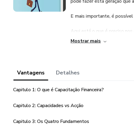
pode fazer esta geração que 
E mais importante, é possível
Aqui está o que é preciso nos 
aqui está o que é preciso para
Mostrar mais
Vantagens
Detalhes
Capitulo 1: O que é Capacitação Financeira?
Capitulo 2: Capacidades vs Acção
Capitulo 3: Os Quatro Fundamentos