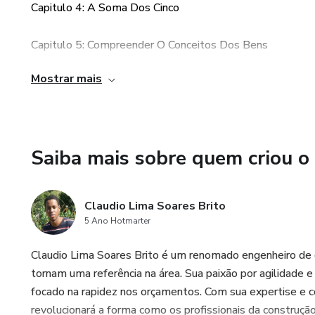
Capitulo 4: A Soma Dos Cinco
Capitulo 5: Compreender O Conceitos Dos Bens
Mostrar mais
Capitulo 6: Construindo Os Seus Bens
Capitulo 7: Investindo Em Educação Para A Sua Capacitaç
Saiba mais sobre quem criou o
Capitulo 8: Reforçando Os Seus Cofres Com Recreação
Capitulo 9: A Longa Espera
Claudio Lima Soares Brito
5 Ano Hotmarter
Capitulo 10: Manter-se Muito Móvel
Claudio Lima Soares Brito é um renomado engenheiro de co
tornam uma referência na área. Sua paixão por agilidade e e
focado na rapidez nos orçamentos. Com sua expertise e 
revolucionará a forma como os profissionais da construç