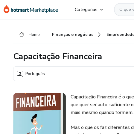
Ir
Ir
Ir
Categorias
para
para
para
o
o
o
conteúdo
pagamento
rodapé
Home
Finanças e negócios
Empreendedo
principal
Capacitação Financeira
Português
Capacitação Financeira é o qu
que quer ser auto-suficiente 
mais mesmo quando formem.
Mas o que os faz diferentes d