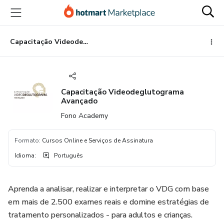
Ir
Ir
Ir
para
para
para
o
o
o
conteúdo
pagamento
rodapé
Capacitação Videodeglutograma Avançado
principal
Capacitação Videodeglutograma
Avançado
Fono Academy
Formato
:
Cursos Online e Serviços de Assinatura
Idioma
:
Português
Aprenda a analisar, realizar e interpretar o VDG com base
em mais de 2.500 exames reais e domine estratégias de
tratamento personalizados - para adultos e crianças.