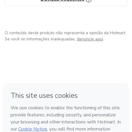
O conteúdo deste produto não representa a opinião da Hotmart.
Se você vir informações inadequadas,
denuncie aqui
em Amsterdam
em Madrid
em Bogotá
Feito com
❤
em Belo Horizonte
na Cidade do México
Conheça a Hotmart