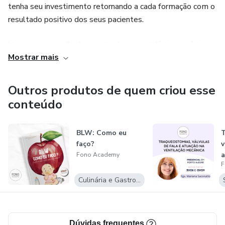
tenha seu investimento retornando a cada formação com o
resultado positivo dos seus pacientes.
Nossos cursos são desenvolvidos com didática e prática
Mostrar mais
voltada para fácil assimilação de conceitos.
Venha ser #fonoacademy. Não deixe de nos marcar nas
Outros produtos de quem criou esse
suas redes sociais, vamos adorar saber que estamos com
conteúdo
você!
BLW: Como eu
T
faço?
v
a
Fono Academy
F
V
Culinária e Gastronomia
Dúvidas frequentes