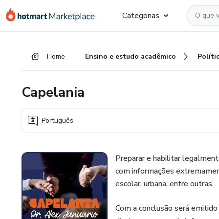
Ir
Ir
Ir
Categorias
para
para
para
o
o
o
conteúdo
pagamento
rodapé
Home
Ensino e estudo acadêmico
Políti
principal
Capelania
Português
Preparar e habilitar legalmen
com informações extremamente 
escolar, urbana, entre outras.
Com a conclusão será emitid