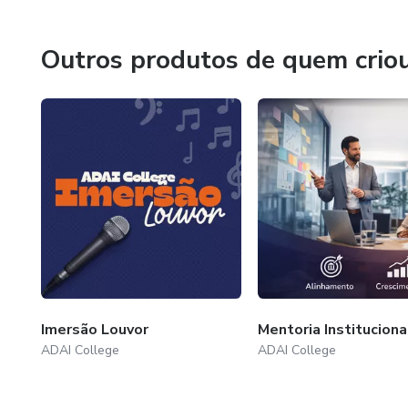
era apenas uma visão começou a tomar forma como um pro
pesquisas e muito trabalho, em 2015, o ADAI College se 
Outros produtos de quem crio
Desde então, a instituição passa por constantes atualiz
Isso garante que seu conteúdo e proposta estejam sem
que seu compromisso com a Palavra de Deus permanece i
Imersão Louvor
Mentoria Instituciona
ADAI College
ADAI College