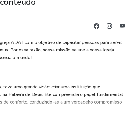
 conteúdo
greja ADAI, com o objetivo de capacitar pessoas para servir,
Deus. Por essa razão, nossa missão se une a nossa Igreja
luencia o mundo!
, teve uma grande visão: criar uma instituição que
ão na Palavra de Deus. Ele compreendia o papel fundamental
s de conforto, conduzindo-as a um verdadeiro compromisso
Motta, que o abraçou com ousadia e dedicação. O que antes