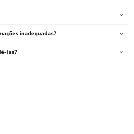
rmações inadequadas?
ê-las?