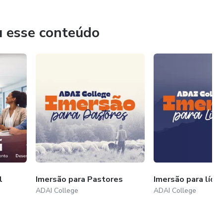
jeto piloto. Após um período intenso de oração, testes,
tornou uma realidade extraordinária!
u esse conteúdo
ações em seu formato, sem jamais comprometer sua essência.
pre alinhados com os tempos atuais, ao mesmo tempo em
nabalável, impactando gerações.
l
Imersão para Pastores
Imersão para líde
ADAI College
ADAI College