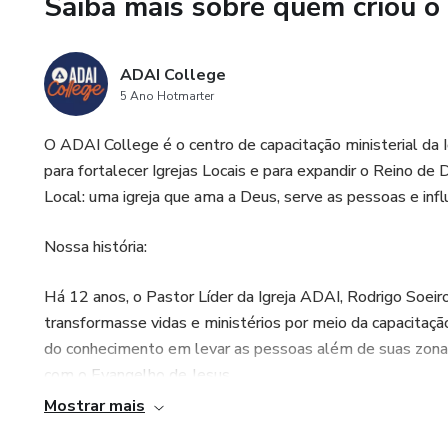
Saiba mais sobre quem criou o
ADAI College
5 Ano Hotmarter
O ADAI College é o centro de capacitação ministerial da I
para fortalecer Igrejas Locais e para expandir o Reino de 
Local: uma igreja que ama a Deus, serve as pessoas e inf
Nossa história:
Há 12 anos, o Pastor Líder da Igreja ADAI, Rodrigo Soeiro
transformasse vidas e ministérios por meio da capacitaç
do conhecimento em levar as pessoas além de suas zona
com o Evangelho de Jesus.
Mostrar mais
Em 2014, esse sonho alcançou o coração do Pastor Iury 