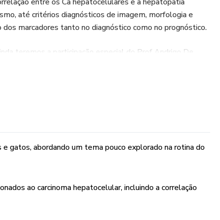
rrelação entre os Ca hepatocelulares e a hepatopatia
ismo, até critérios diagnósticos de imagem, morfologia e
o dos marcadores tanto no diagnóstico como no prognóstico.
ainda teremos a participação especial do Prof Andrigo De
 aspectos da lobectomia hepática, vamos discutir em conjunto
s frequentes, a correlação entre a localização tumoral e os
ia da margem no prognóstico e tudo isso acompanhado de
ilitar a compreensão de todos.
nossos cursos uma revisão atualizada com os artigos mais
s e gatos, abordando um tema pouco explorado na rotina do
s após a liberação.
onados ao carcinoma hepatocelular, incluindo a correlação