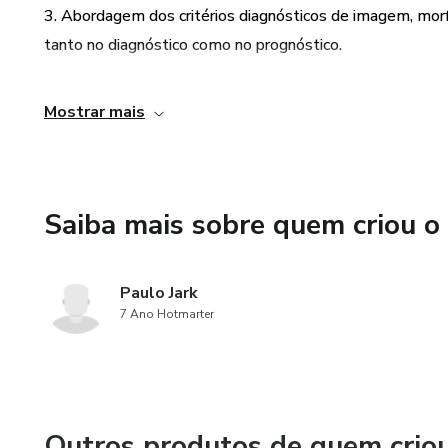
3. Abordagem dos critérios diagnósticos de imagem, mor
tanto no diagnóstico como no prognóstico.
4. Participação especial do Prof. Andrigo De Nardi, que ir
Mostrar mais
incluindo complicações cirúrgicas, correlação entre a local
no prognóstico.
5. Revisão atualizada com os artigos mais recentes sobre
Saiba mais sobre quem criou o
informações mais atualizadas e relevantes sobre o carci
Paulo Jark
7 Ano Hotmarter
Outros produtos de quem crio