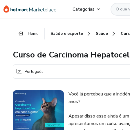
Ir
Ir
Ir
Categorias
para
para
para
o
o
o
conteúdo
pagamento
rodapé
Home
Saúde e esporte
Saúde
principal
Curso de Carcinoma Hepatocel
Português
Você já percebeu que a incid
anos?
Apesar disso esse ainda é um 
apresentamos um curso avança