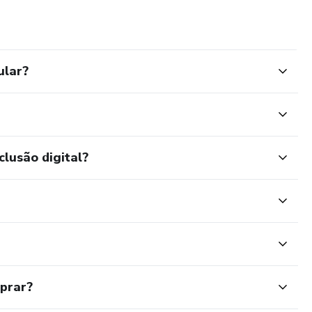
ular?
clusão digital?
mprar?