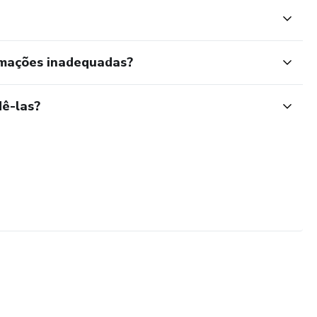
rmações inadequadas?
ê-las?