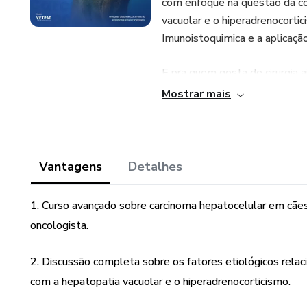
com enfoque na questão da co
vacuolar e o hiperadrenocortic
Imunoistoquimica e a aplicaçã
E pra quem gosta de cirurgia 
Nardi abordando os principais
Mostrar mais
as complicações cirúrgicas mai
riscos cirúrgicos, a influênc
muitos casos clínicos para fac
Vantagens
Detalhes
E como marca registrada dos 
recentes sobre o tema.
1. Curso avançado sobre carcinoma hepatocelular em cãe
oncologista.
Conteúdo disponível por 30 dia
2. Discussão completa sobre os fatores etiológicos relaci
com a hepatopatia vacuolar e o hiperadrenocorticismo.