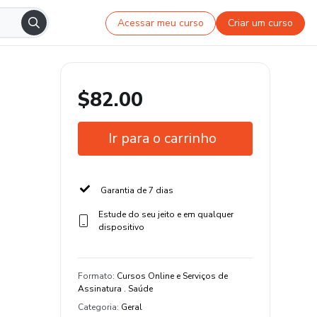
Acessar meu curso
Criar um curso
$82.00
Ir para o carrinho
Garantia de 7 dias
Estude do seu jeito e em qualquer
dispositivo
Formato
:
Cursos Online e Serviços de
Assinatura . Saúde
Categoria
:
Geral