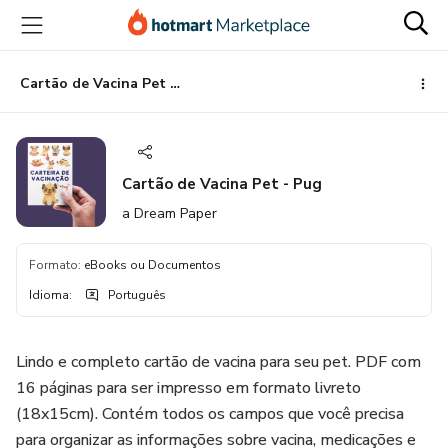
Ir
Ir
Ir
para
para
para
o
o
o
conteúdo
pagamento
rodapé
Cartão de Vacina Pet - Pug
principal
Cartão de Vacina Pet - Pug
a Dream Paper
Formato
:
eBooks ou Documentos
Idioma
:
Português
Lindo e completo cartão de vacina para seu pet. PDF com
16 páginas para ser impresso em formato livreto
(18x15cm). Contém todos os campos que você precisa
para organizar as informações sobre vacina, medicações e