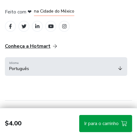
em Bogotá
em Amsterdam
em Madrid
na Cidade do México
Feito com
❤
em Belo Horizonte
Conheça a Hotmart
Idioma
Português
Central de ajuda
Termos
Privacidade
Cookies
$4.00
Ir para o carrinho
Hotmart — 2011-2026 © Todos os direitos reservados.