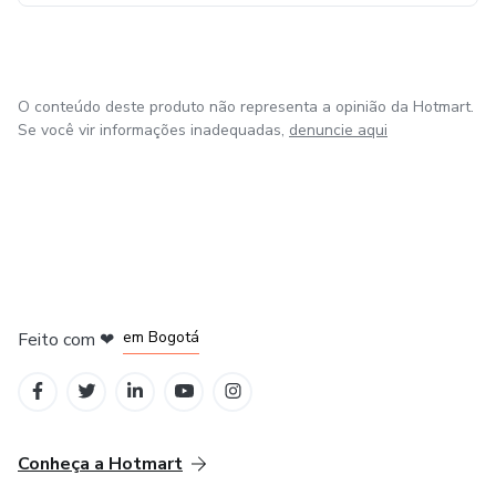
estejam sempre alinhados com os tempos atuais, ao
mesmo tempo em que seu compromisso com a Palavra de
Deus permanece inabalável, impactando gerações.
O conteúdo deste produto não representa a opinião da Hotmart.
Se você vir informações inadequadas,
denuncie aqui
em Amsterdam
em Madrid
em Bogotá
Feito com
❤
em Belo Horizonte
na Cidade do México
Conheça a Hotmart