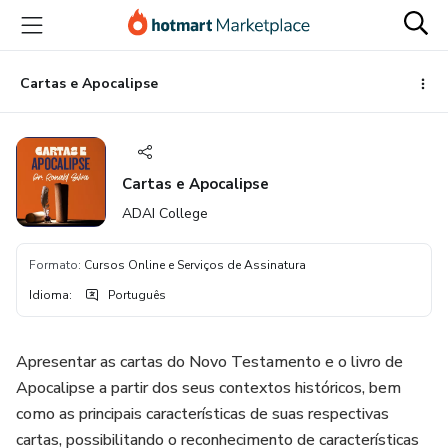
Ir
Ir
Ir
para
para
para
o
o
o
conteúdo
pagamento
rodapé
Cartas e Apocalipse
principal
Cartas e Apocalipse
ADAI College
Formato
:
Cursos Online e Serviços de Assinatura
Idioma
:
Português
Apresentar as cartas do Novo Testamento e o livro de
Apocalipse a partir dos seus contextos históricos, bem
como as principais características de suas respectivas
cartas, possibilitando o reconhecimento de características