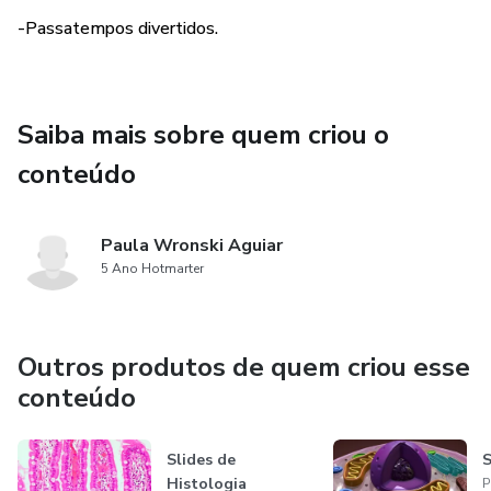
de Desenvolvimento Sustentável em Linguagens, grupo
-Passatempos divertidos.
de Humanas, do 2.ano, do Ensino Médio.
Ajude-nos nessa missão!
Saiba mais sobre quem criou o
conteúdo
Paula Wronski Aguiar
5 Ano Hotmarter
Outros produtos de quem criou esse
conteúdo
Slides de
S
Histologia
P