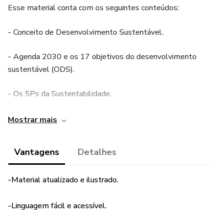
Esse material conta com os seguintes conteúdos:
- Conceito de Desenvolvimento Sustentável.
- Agenda 2030 e os 17 objetivos do desenvolvimento
sustentável (ODS).
- Os 5Ps da Sustentabilidade.
- Consumo consciente.
Mostrar mais
- Coleta seletiva de lixo.
Vantagens
Detalhes
- Práticas sustentáveis
-Material atualizado e ilustrado.
- Passatempos.
-Linguagem fácil e acessível.
A cartilha foi elaborada no Itinerário Formativo da disciplina