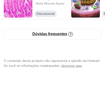
Paula Wronski Aguiar
Educacional
Dúvidas frequentes
O conteúdo deste produto não representa a opinião da Hotmart.
Se você vir informações inadequadas,
denuncie aqui
em Amsterdam
em Madrid