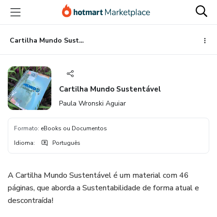
Ir
Ir
Ir
para
para
para
o
o
o
conteúdo
pagamento
rodapé
Cartilha Mundo Sustentável
principal
Cartilha Mundo Sustentável
Paula Wronski Aguiar
Formato
:
eBooks ou Documentos
Idioma
:
Português
A Cartilha Mundo Sustentável é um material com 46
páginas, que aborda a Sustentabilidade de forma atual e
descontraída!