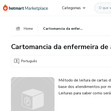
Ir
Ir
Ir
Categorias
para
para
para
o
o
o
conteúdo
pagamento
rodapé
Home
Cartomancia da enfermeira de almas
principal
Cartomancia da enfermeira de
Português
Método de leitura de cartas 
base dos atendimentos por mai
Leituras para saber como será 