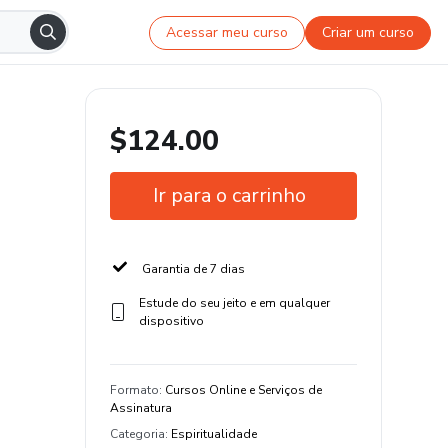
Acessar meu curso
Criar um curso
$124.00
Ir para o carrinho
Garantia de 7 dias
Estude do seu jeito e em qualquer
dispositivo
Formato
:
Cursos Online e Serviços de
Assinatura
Categoria
:
Espiritualidade