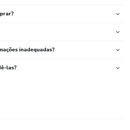
mprar?
rmações inadequadas?
ê-las?