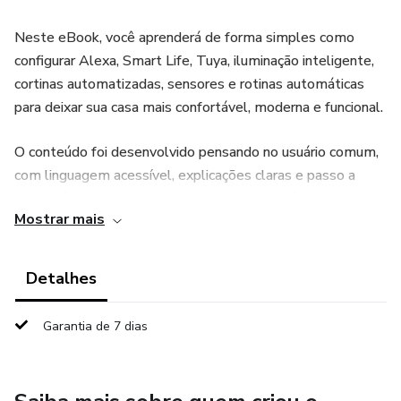
Neste eBook, você aprenderá de forma simples como
configurar Alexa, Smart Life, Tuya, iluminação inteligente,
cortinas automatizadas, sensores e rotinas automáticas
para deixar sua casa mais confortável, moderna e funcional.
O conteúdo foi desenvolvido pensando no usuário comum,
com linguagem acessível, explicações claras e passo a
passo fácil de aplicar. Além dos conceitos básicos da
Mostrar mais
automação residencial, o material também mostra como
integrar dispositivos, criar comandos de voz, automatizar
tarefas do dia a dia e resolver os problemas mais comuns
Detalhes
de configuração.
Garantia de 7 dias
Ao longo do eBook, você encontrará:
• Configuração da Alexa passo a passo