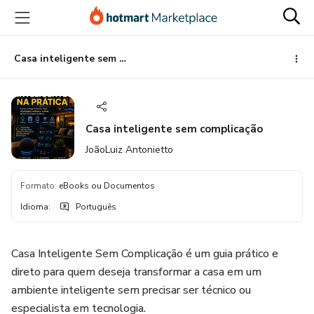
Ir
Ir
Ir
para
para
para
o
o
o
conteúdo
pagamento
rodapé
Casa inteligente sem complicação
principal
Casa inteligente sem complicação
JoãoLuiz Antonietto
Formato
:
eBooks ou Documentos
Idioma
:
Português
Casa Inteligente Sem Complicação é um guia prático e
direto para quem deseja transformar a casa em um
ambiente inteligente sem precisar ser técnico ou
especialista em tecnologia.