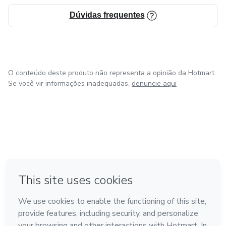
simples para criar uma casa inteligente de verdade.
Dúvidas frequentes
O conteúdo deste produto não representa a opinião da Hotmart.
Se você vir informações inadequadas,
denuncie aqui
em Bogotá
em Amsterdam
em Madrid
na Cidade do México
Feito com
❤
em Belo Horizonte