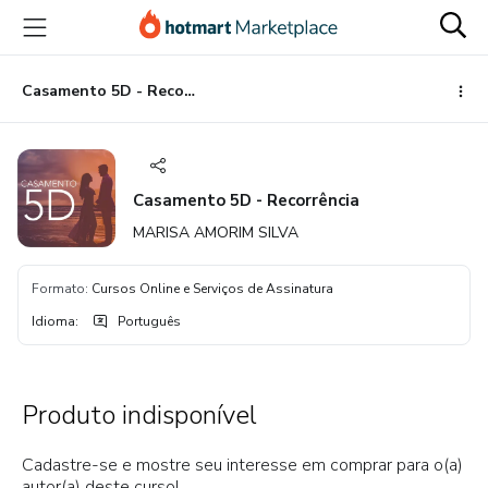
Ir
Ir
Ir
para
para
para
o
o
o
conteúdo
pagamento
rodapé
Casamento 5D - Recorrência
principal
Casamento 5D - Recorrência
MARISA AMORIM SILVA
Formato
:
Cursos Online e Serviços de Assinatura
Idioma
:
Português
Produto indisponível
Cadastre-se e mostre seu interesse em comprar para o(a)
autor(a) deste curso!