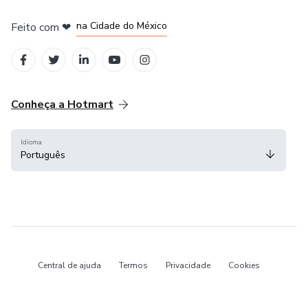
em Bogotá
em Amsterdam
em Madrid
na Cidade do México
Feito com
❤
em Belo Horizonte
Conheça a Hotmart
Idioma
Português
Central de ajuda
Termos
Privacidade
Cookies
Hotmart — 2011-2026 © Todos os direitos reservados.