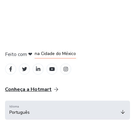
em Bogotá
em Amsterdam
em Madrid
na Cidade do México
Feito com
❤
em Belo Horizonte
Conheça a Hotmart
Idioma
Português