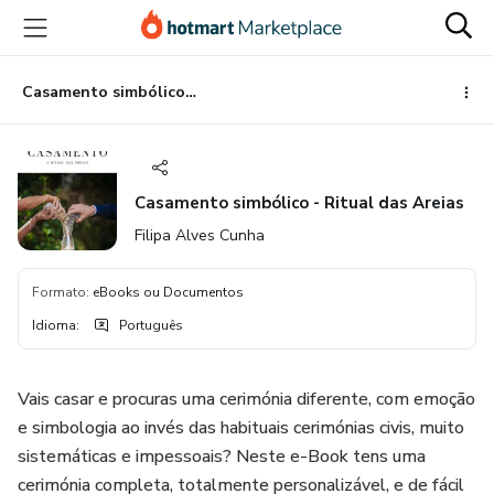
Ir
Ir
Ir
para
para
para
o
o
o
conteúdo
pagamento
rodapé
Casamento simbólico - Ritual das Areias
principal
Casamento simbólico - Ritual das Areias
Filipa Alves Cunha
Formato
:
eBooks ou Documentos
Idioma
:
Português
Vais casar e procuras uma cerimónia diferente, com emoção
e simbologia ao invés das habituais cerimónias civis, muito
sistemáticas e impessoais? Neste e-Book tens uma
cerimónia completa, totalmente personalizável, e de fácil