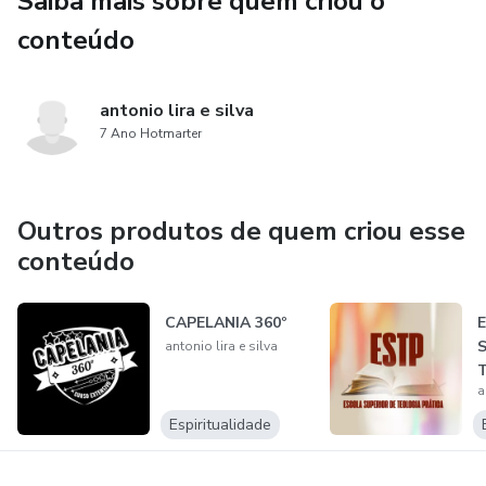
Saiba mais sobre quem criou o
conteúdo
antonio lira e silva
7 Ano Hotmarter
Outros produtos de quem criou esse
conteúdo
CAPELANIA 360º
antonio lira e silva
a
Espiritualidade