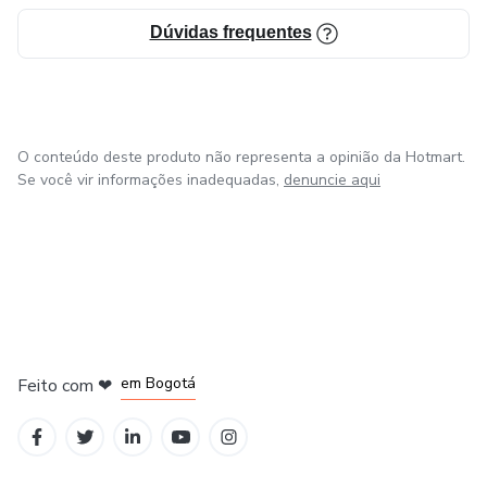
Dúvidas frequentes
O conteúdo deste produto não representa a opinião da Hotmart.
Se você vir informações inadequadas,
denuncie aqui
em Amsterdam
em Madrid
em Bogotá
Feito com
❤
em Belo Horizonte
na Cidade do México