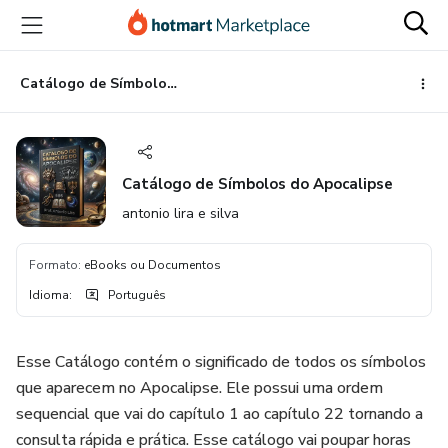
Ir
Ir
Ir
para
para
para
o
o
o
conteúdo
pagamento
rodapé
Catálogo de Símbolos do Apocalipse
principal
Catálogo de Símbolos do Apocalipse
antonio lira e silva
Formato
:
eBooks ou Documentos
Idioma
:
Português
Esse Catálogo contém o significado de todos os símbolos
que aparecem no Apocalipse. Ele possui uma ordem
sequencial que vai do capítulo 1 ao capítulo 22 tornando a
consulta rápida e prática. Esse catálogo vai poupar horas