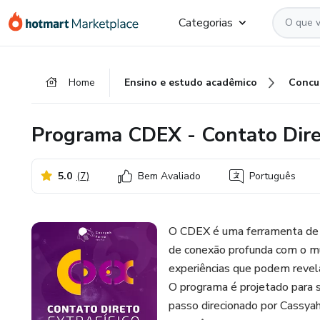
Ir
Ir
Ir
Categorias
para
para
para
o
o
o
conteúdo
pagamento
rodapé
Home
Ensino e estudo acadêmico
Concu
principal
Programa CDEX - Contato Diret
5.0
(
7
)
Bem Avaliado
Português
O CDEX é uma ferramenta de 
de conexão profunda com o mu
experiências que podem revelar
O programa é projetado para s
passo direcionado por Cassyah