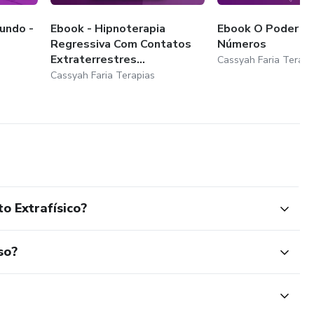
undo -
Ebook - Hipnoterapia
Ebook O Poder S
Regressiva Com Contatos
Números
Extraterrestres...
Cassyah Faria Terapi
Cassyah Faria Terapias
o Extrafísico?
so?