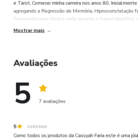
e Tarot. Comecei minha carreira nos anos 80. Inicialmen
agregando a Regressão de Memória, Hipnoconstelação fam
Desenvolvi uma técnica onde durante o transe hipnótico, é 
Mostrar mais
Avaliações
5
7 avaliações
5
13/03/2024
Como todos os produtos da Cassyah Faria este é uma jói