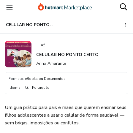
Ir
Ir
Ir
para
para
para
o
o
o
conteúdo
pagamento
rodapé
CELULAR NO PONTO CERTO
principal
CELULAR NO PONTO CERTO
Anna Amarante
Formato
:
eBooks ou Documentos
Idioma
:
Português
Um guia prático para pais e mães que querem ensinar seus
filhos adolescentes a usar o celular de forma saudável —
sem brigas, imposições ou conflitos.