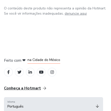
O conteúdo deste produto não representa a opinião da Hotmart.
Se você vir informações inadequadas,
denuncie aqui
em Bogotá
em Amsterdam
em Madrid
na Cidade do México
Feito com
❤
em Belo Horizonte
Conheça a Hotmart
Idioma
Português