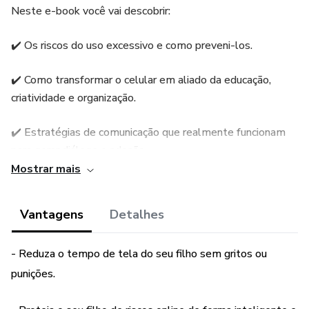
Neste e-book você vai descobrir:
✔️ Os riscos do uso excessivo e como preveni-los.
✔️ Como transformar o celular em aliado da educação,
criatividade e organização.
✔️ Estratégias de comunicação que realmente funcionam
para gerar diálogo e adesão.
Mostrar mais
✔️ Passo a passo para criar acordos familiares justos e
duradouros.
Vantagens
Detalhes
✔️ Ferramentas práticas, checklists e modelos prontos
- Reduza o tempo de tela do seu filho sem gritos ou
para aplicar no dia a dia.
punições.
💡 Ao final, você terá um método claro para guiar seus
filhos rumo a uma relação equilibrada com a tecnologia,