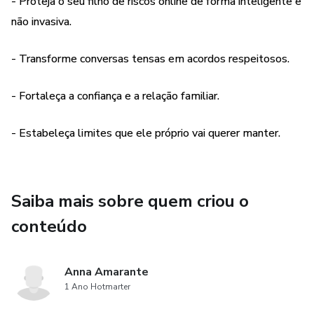
- Proteja o seu filho de riscos online de forma inteligente e
promovendo autonomia, responsabilidade e mais harmonia
não invasiva.
em casa.
- Transforme conversas tensas em acordos respeitosos.
- Fortaleça a confiança e a relação familiar.
- Estabeleça limites que ele próprio vai querer manter.
Saiba mais sobre quem criou o
conteúdo
Anna Amarante
1 Ano Hotmarter