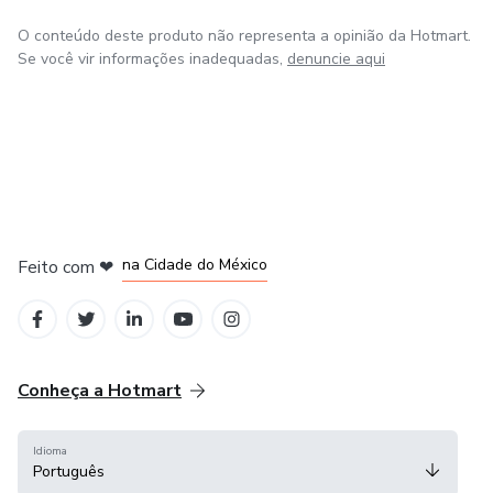
O conteúdo deste produto não representa a opinião da Hotmart.
Se você vir informações inadequadas,
denuncie aqui
em Bogotá
em Amsterdam
em Madrid
na Cidade do México
Feito com
❤
em Belo Horizonte
Conheça a Hotmart
Idioma
Português