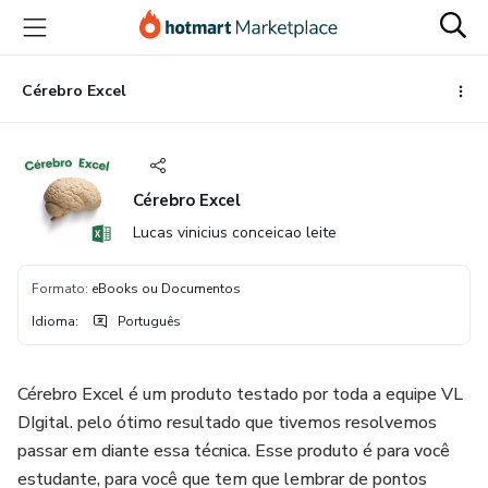
Ir
Ir
Ir
para
para
para
o
o
o
conteúdo
pagamento
rodapé
Cérebro Excel
principal
Cérebro Excel
Lucas vinicius conceicao leite
Formato
:
eBooks ou Documentos
Idioma
:
Português
Cérebro Excel é um produto testado por toda a equipe VL
DIgital. pelo ótimo resultado que tivemos resolvemos
passar em diante essa técnica. Esse produto é para você
estudante, para você que tem que lembrar de pontos