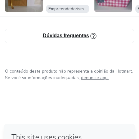
desodorante pa...
f
Empreendedorismo Digital
Dúvidas frequentes
O conteúdo deste produto não representa a opinião da Hotmart.
Se você vir informações inadequadas,
denuncie aqui
em Bogotá
em Amsterdam
em Madrid
na Cidade do México
Feito com
❤