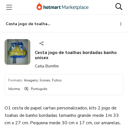
Ir
Ir
Ir
para
para
para
o
o
o
conteúdo
pagamento
rodapé
Cesta jogo de toalhas bordadas banho unisex
principal
Cesta jogo de toalhas bordadas banho
unisex
Catia Bomfim
Formato
:
Imagens, Ícones, Fotos
Idioma
:
Português
O1 cesta de papel cartao personalizados, kits 2 jogo de
toahas de banho bordadas tamanho grande mede 1m 33
cm x 27 cm. Pequena mede 30 cm x 17 cm, cor amarelas,