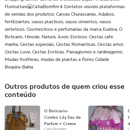
Floricultura💻CatiaBomfim📱Contatos visiveis plataformas
de vendas dos produtos: Carvao Churascarias, Adubos,
fertilizantes, vasos plasticos, vasos cimentos, vasos
sinteticos. Cosmesticos e perfumarias da marca Eudora, O
Boticario, Hinode, Natura, Avon, Eroticos. Cestas cafe
manha, Cestas especiais, Cestas Romanticas, Cestas amor,
Cestas Love, Cestas Eroticas. Paisagismos e Jardinagems:
Mudas frutiferas, mudas de plantas e flores Cidade
Boquira-Bahia
Outros produtos de quem criou esse
conteúdo
O Boticario-
C
Combo Lily Eau de
t
Parfum + Creme
Catia Bomfim
C