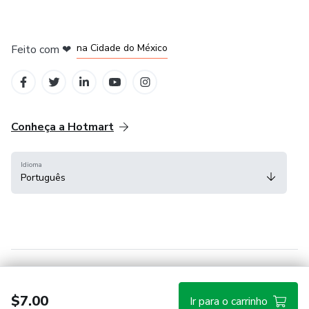
em Bogotá
em Amsterdam
em Madrid
na Cidade do México
Feito com
❤
em Belo Horizonte
Conheça a Hotmart
Idioma
Português
Central de ajuda
Termos
Privacidade
Cookies
$7.00
Ir para o carrinho