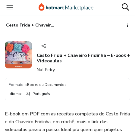
Ir
Ir
Ir
para
para
para
o
o
o
conteúdo
pagamento
rodapé
Cesto Frida + Chaveiro Fridinha – E-book + Videoaulas
principal
Cesto Frida + Chaveiro Fridinha – E-book +
Videoaulas
Nat Petry
Formato
:
eBooks ou Documentos
Idioma
:
Português
E-book em PDF com as receitas completas do Cesto Frida
e do Chaveiro Fridinha, em crochê, mais o link das
videoaulas passo a passo. Ideal pra quem quer projetos