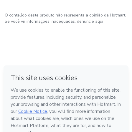
O conteúdo deste produto não representa a opinião da Hotmart.
Se você vir informações inadequadas,
denuncie aqui
em Bogotá
em Amsterdam
em Madrid
na Cidade do México
Feito com
❤
em Belo Horizonte
Conheça a Hotmart
Idioma
Português