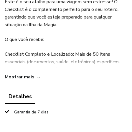
Este é o seu atalho para uma viagem sem estresse! O
Checklist é o complemento perfeito para o seu roteiro,
garantindo que você esteja preparado para qualquer
situação na Ilha da Magia.
O que você recebe:
Checklist Completo e Localizado: Mais de 50 itens
essenciais (documentos, saúde, eletrônicos) específicos
para quem viaja a Florianópolis.
Mostrar mais
Guia de Estilo: Saiba exatamente o que vestir em cada
estação (Verão, Inverno, Meia-Estação) para não passar
Detalhes
calor nem frio.
Garantia de 7 dias
Mala Otimizada: Técnicas de embalagem (Rolo, Cubos) e a
Regra 3:5 para levar menos e ter mais opções de looks.