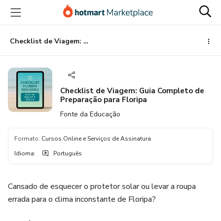
Ir
Ir
Ir
para
para
para
o
o
o
conteúdo
pagamento
rodapé
Checklist de Viagem: Guia Completo de Preparação para Floripa
principal
Checklist de Viagem: Guia Completo de
Preparação para Floripa
Fonte da Educação
Formato
:
Cursos Online e Serviços de Assinatura
Idioma
:
Português
Cansado de esquecer o protetor solar ou levar a roupa
errada para o clima inconstante de Floripa?