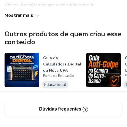
cliques. Acreditamos que a educação pode tr...
Mostrar mais
Outros produtos de quem criou esse
conteúdo
Guia da
G
Calculadora Digital
C
da Nova CPA
Fonte da Educação
F
Educacional
Dúvidas frequentes