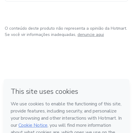
O conteúdo deste produto não representa a opinião da Hotmart.
Se você vir informações inadequadas,
denuncie aqui
em Amsterdam
em Madrid
em Bogotá
Feito com
❤
em Belo Horizonte
na Cidade do México
Conheça a Hotmart