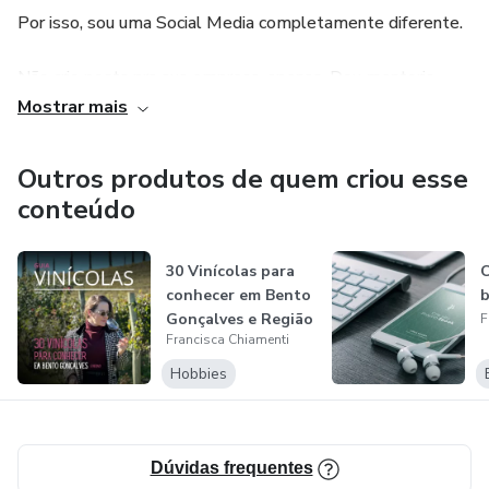
Por isso, sou uma Social Media completamente diferente.
Não crio posts pra sua empresa, apenas. Dou mentoria,
consultoria, ensino, passo conhecimento e te incentivo a
Mostrar mais
ser quem impulsiona o seu negócio.
Outros produtos de quem criou esse
conteúdo
30 Vinícolas para
C
conhecer em Bento
Gonçalves e Região
F
Francisca Chiamenti
Hobbies
Dúvidas frequentes