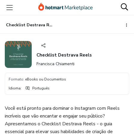
Ir
Ir
Ir
para
para
para
o
o
o
conteúdo
pagamento
rodapé
Checklist Destrava Reels
principal
Checklist Destrava Reels
Francisca Chiamenti
Formato
:
eBooks ou Documentos
Idioma
:
Português
Você está pronto para dominar o Instagram com Reels
incríveis que vão encantar e engajar seu público?
Apresentamos o Checklist Destrava Reels - o guia
essencial para elevar suas habilidades de criação de