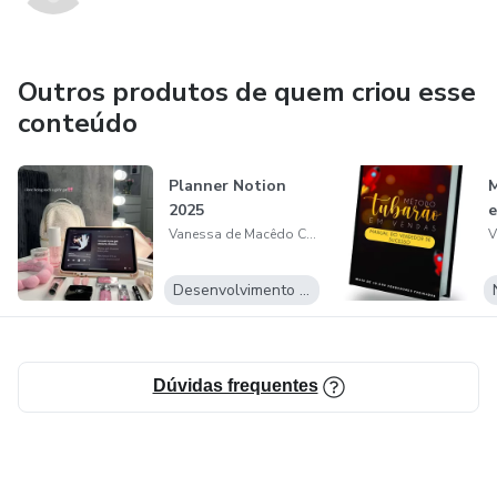
Outros produtos de quem criou esse
conteúdo
Planner Notion
2025
e
Vanessa de Macêdo Cordeiro
Desenvolvimento Pessoal
Dúvidas frequentes