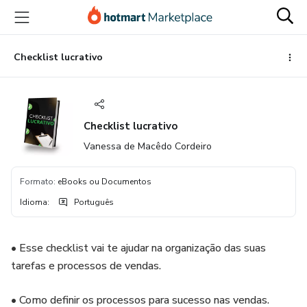
Ir
Ir
Ir
para
para
para
o
o
o
conteúdo
pagamento
rodapé
Checklist lucrativo
principal
Checklist lucrativo
Vanessa de Macêdo Cordeiro
Formato
:
eBooks ou Documentos
Idioma
:
Português
• Esse checklist vai te ajudar na organização das suas
tarefas e processos de vendas.
• Como definir os processos para sucesso nas vendas.