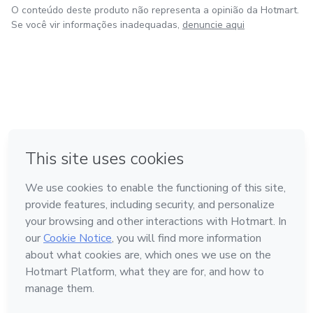
O conteúdo deste produto não representa a opinião da Hotmart.
Se você vir informações inadequadas,
denuncie aqui
em Bogotá
em Amsterdam
em Madrid
na Cidade do México
Feito com
❤
em Belo Horizonte
Conheça a Hotmart
Idioma
Português