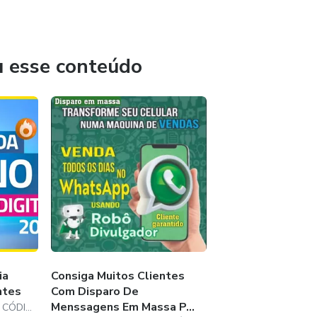
BÔNUS, APÓS
EU PRÓPRIO
u esse conteúdo
ECISAR
A APENAS USANDO
CONTECE EM TEMPO
A, LOJA, ANIMAIS
ia
Consiga Muitos Clientes
ntes
Com Disparo De
Menssagens Em Massa P...
DESCUBRA ESSE TAL DE CÓDIGO SERCRETO DA TRAÍÇÃO VOCÊ VAI SE SURPREENDER