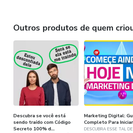
A CEREJA DO BOLO VEM AGORA COMO PRESENTE 
OITAVO DIA VOU LIBERAR E ENSINAR COMO TER S
Outros produtos de quem crio
CIRCUITO DE MONITORAMENTO GRATUÍTO SEM PR
CONTRATAR NENHUMA EMPRESA ESPECIALIZAD
SEU APARELHO CELULAR PARA VER TUDO QUE A
REAL COM SEUS FILHOS, NETOS IDOSOS, RESIDÊNCI
E OUTROS.
Descubra se você está
Marketing Digital: Gu
sendo traído com Código
Completo Para Inicia
Secreto 100% d...