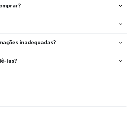
comprar?
rmações inadequadas?
ê-las?