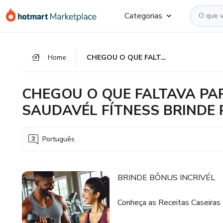
Ir
Ir
Ir
Categorias
para
para
para
o
o
o
conteúdo
pagamento
rodapé
Home
CHEGOU O QUE FALTAVA PARA SUA SAÚDE E VIDA SAUDAVÉL FÍTNESS BRINDE PRESENTE
principal
CHEGOU O QUE FALTAVA PA
SAUDAVÉL FÍTNESS BRINDE
Português
BRINDE BÔNUS INCRIVÉL
Conheça as Receitas Caseiras 