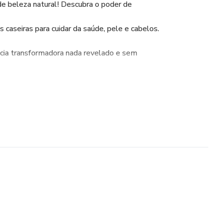
de beleza natural! Descubra o poder de
s caseiras para cuidar da saúde, pele e cabelos.
cia transformadora nada revelado e sem
AGORA COMO PRESENTE BÔNUS, APÓS
 E ENSINAR COMO TER SEU PRÓPRIO
ENTO GRATUÍTO SEM PRECISAR
PRESA ESPECIALIZADA APENAS USANDO