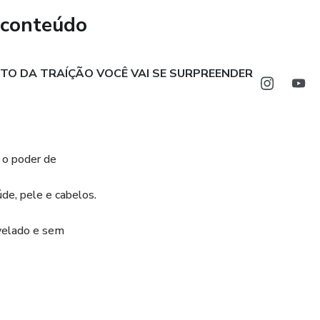
PARA VER TUDO QUE ACONTECE EM TEMPO
 conteúdo
TOS IDOSOS, RESIDÊNCIA, LOJA, ANIMAIS
TO DA TRAÍÇÃO VOCÊ VAI SE SURPREENDER
 o poder de
úde, pele e cabelos.
evelado e sem