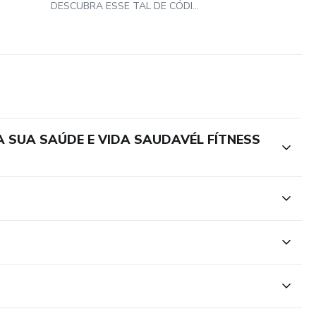
DESCUBRA ESSE TAL DE CÓDIGO SERCRETO DA TRAÍÇÃO VOCÊ VAI SE SURPREENDER
A SUA SAÚDE E VIDA SAUDAVÉL FÍTNESS