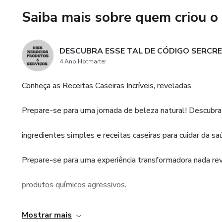
SEU APARELHO CELULAR 
Saiba mais sobre quem criou o
REAL COM SEUS FILHOS, NE
DESCUBRA ESSE TAL DE CÓDIGO SERCRE
E OUTROS
4 Ano Hotmarter
Conheça as Receitas Caseiras Incríveis, reveladas
Prepare-se para uma jornada de beleza natural! Descubra
ingredientes simples e receitas caseiras para cuidar da sa
Prepare-se para uma experiência transformadora nada r
produtos químicos agressivos.
PRESENTE BÔNUS
Mostrar mais