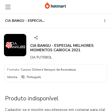
Ir
Ir
Ir
para
para
para
o
o
o
conteúdo
pagamento
rodapé
CIA BANGU - ESPECIAL MELHORES MOMENTOS CARIOCA 2021
principal
CIA BANGU - ESPECIAL MELHORES
MOMENTOS CARIOCA 2021
CIA FUTEBOL
Formato
:
Cursos Online e Serviços de Assinatura
Idioma
:
Português
Produto indisponível
Cadastre-se e mostre seu interesse em comprar para o(a)