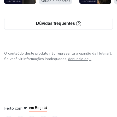
Saúde e Esportes
Dúvidas frequentes
O conteúdo deste produto não representa a opinião da Hotmart.
Se você vir informações inadequadas,
denuncie aqui
em Amsterdam
em Madrid
em Bogotá
Feito com
❤
em Belo Horizonte
na Cidade do México