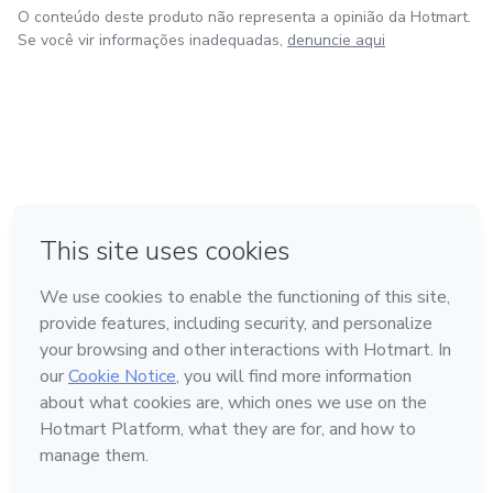
O conteúdo deste produto não representa a opinião da Hotmart.
Se você vir informações inadequadas,
denuncie aqui
em Amsterdam
em Madrid
em Bogotá
Feito com
❤
em Belo Horizonte
na Cidade do México
Conheça a Hotmart
Idioma
Português