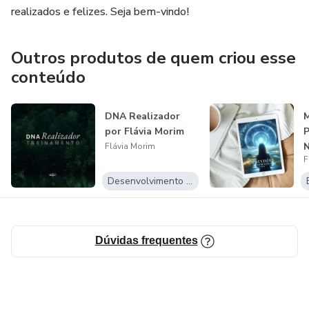
realizados e felizes. Seja bem-vindo!
Outros produtos de quem criou esse
conteúdo
DNA Realizador
M
por Flávia Morim
P
N
Flávia Morim
F
F
Desenvolvimento Pessoal
Dúvidas frequentes