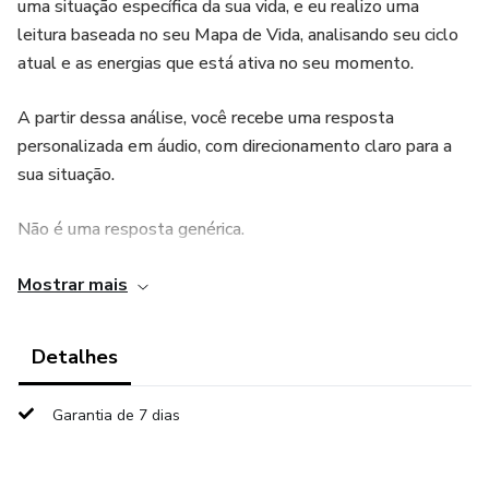
uma situação específica da sua vida, e eu realizo uma
leitura baseada no seu Mapa de Vida, analisando seu ciclo
atual e as energias que está ativa no seu momento.
A partir dessa análise, você recebe uma resposta
personalizada em áudio, com direcionamento claro para a
sua situação.
Não é uma resposta genérica.
É uma leitura feita exclusivamente para você, considerando
Mostrar mais
os códigos que estruturam o seu caminho. Porque quando
você entende o que os seus códigos da Alma revelam
Detalhes
sobre uma situação… a decisão se torna muito mais clara.
Garantia de 7 dias
Como Funciona:
Após a confirmação da pagamento, você terá acesso a um