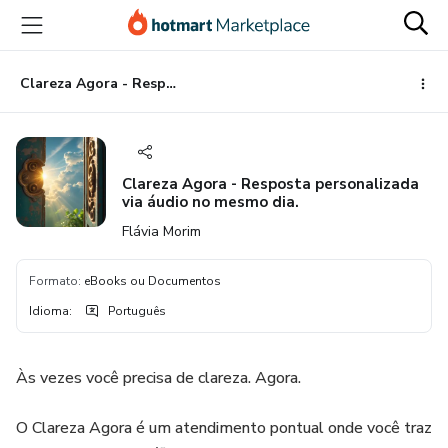
Ir
Ir
Ir
para
para
para
o
o
o
conteúdo
pagamento
rodapé
Clareza Agora - Resposta personalizada via áudio no mesmo dia.
principal
Clareza Agora - Resposta personalizada
via áudio no mesmo dia.
Flávia Morim
Formato
:
eBooks ou Documentos
Idioma
:
Português
Às vezes você precisa de clareza. Agora.
O Clareza Agora é um atendimento pontual onde você traz