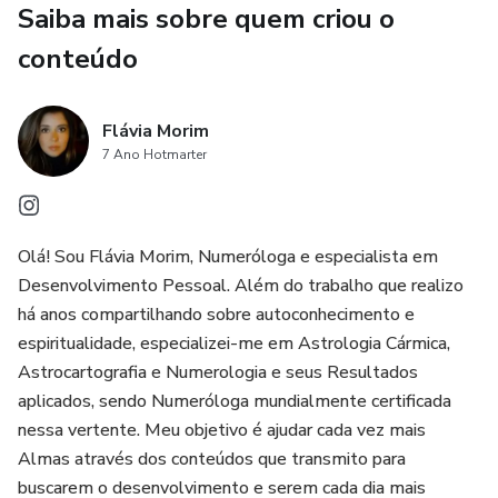
Saiba mais sobre quem criou o
arquivo com as instruções para enviar sua pergunta.
conteúdo
A pergunta deve ser direta e específica, relacionada a uma
situação que você deseja compreender neste momento.
Flávia Morim
O que você Recebe:
7 Ano Hotmarter
Um áudio personalizado, enviado diretamente para você,
com a leitura e orientação sobre a situação apresentada. O
Olá! Sou Flávia Morim, Numeróloga e especialista em
envio é feito no mesmo dia (em até 24h), respeitando a
Desenvolvimento Pessoal. Além do trabalho que realizo
ordem de chegada das perguntas.
há anos compartilhando sobre autoconhecimento e
espiritualidade, especializei-me em Astrologia Cármica,
Astrocartografia e Numerologia e seus Resultados
aplicados, sendo Numeróloga mundialmente certificada
nessa vertente. Meu objetivo é ajudar cada vez mais
Almas através dos conteúdos que transmito para
buscarem o desenvolvimento e serem cada dia mais