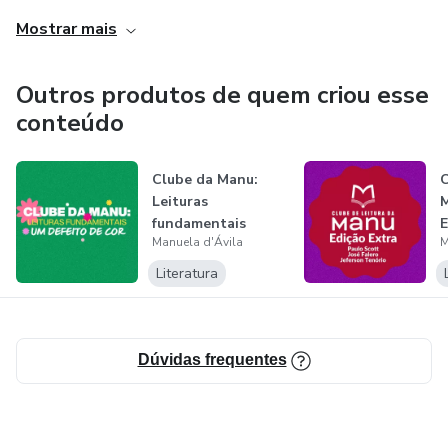
Mostrar mais
Outros produtos de quem criou esse
conteúdo
Clube da Manu:
C
Leituras
M
fundamentais
E
Manuela d'Ávila
M
Literatura
Dúvidas frequentes