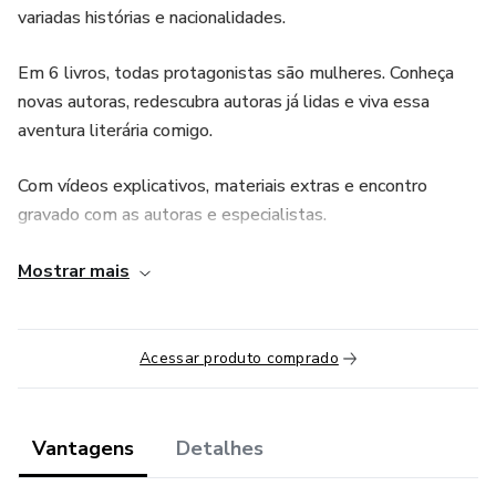
variadas histórias e nacionalidades.
Em 6 livros, todas protagonistas são mulheres. Conheça
novas autoras, redescubra autoras já lidas e viva essa
aventura literária comigo.
Com vídeos explicativos, materiais extras e encontro
gravado com as autoras e especialistas.
Esse é o clube feito pela você que quer voltar a ler, quer
Mostrar mais
ler mais, quer descobrir novas autoras.
Os livros são:
Acessar produto comprado
O Lugar, de Annie Ernaux
Vantagens
Detalhes
Minha casa é onde estou, de Igiaba Scego