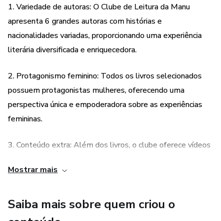
1. Variedade de autoras: O Clube de Leitura da Manu
Eu, Tituba: bruxa negra de Salem, de Maryse Condé
apresenta 6 grandes autoras com histórias e
O parque das irmãs magníficas, de Camila Sosa Villada
nacionalidades variadas, proporcionando uma experiência
literária diversificada e enriquecedora.
Garota, mulher, outras, de Bernardine Evaristo
2. Protagonismo feminino: Todos os livros selecionados
Pequena coreografia do adeus, de Aline Bei​
possuem protagonistas mulheres, oferecendo uma
perspectiva única e empoderadora sobre as experiências
Todo conteúdo é gravado e disponível de forma vitalícia,
femininas.
para assistir quando e quantas vezes quiser.
3. Conteúdo extra: Além dos livros, o clube oferece vídeos
Você vem comigo?
explicativos, materiais extras e encontros gravados com as
Mostrar mais
Ler mulheres é revolucionário.
autoras e especialistas, proporcionando uma imersão ainda
mais completa no universo literário das autoras
Saiba mais sobre quem criou o
selecionadas.