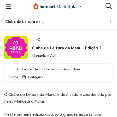
Ir
Ir
Ir
para
para
para
o
o
o
conteúdo
pagamento
rodapé
Clube de Leitura da Manu - Edição 2
principal
Clube de Leitura da Manu - Edição 2
Manuela d'Ávila
Formato
:
Cursos Online e Serviços de Assinatura
Idioma
:
Português
O Clube de Leitura da Manu é idealizado e coordenado por
mim, Manuela d'Ávila.
Nesta primeira edição discuto 6 grandes autoras, com