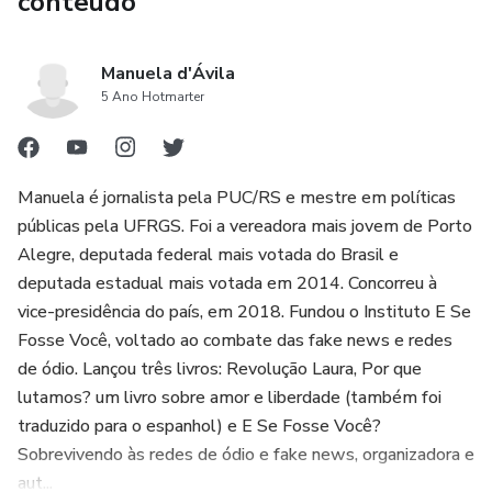
conteúdo
4. Flexibilidade de acesso: Todo o conteúdo do clube é
gravado e disponível de forma vitalícia, permitindo que os
Manuela d'Ávila
participantes assistam aos vídeos e revisitem o material
5 Ano Hotmarter
quantas vezes desejarem, de acordo com sua
disponibilidade e ritmo de leitura.
Manuela é jornalista pela PUC/RS e mestre em políticas
5. Incentivo à leitura: O Clube de Leitura da Manu é ideal
públicas pela UFRGS. Foi a vereadora mais jovem de Porto
para aqueles que desejam voltar a ler, ler mais ou
Alegre, deputada federal mais votada do Brasil e
descobrir novas autoras. Com uma proposta envolvente e
deputada estadual mais votada em 2014. Concorreu à
acessível, o clube proporciona uma experiência literária
vice-presidência do país, em 2018. Fundou o Instituto E Se
estimulante e inspiradora.
Fosse Você, voltado ao combate das fake news e redes
de ódio. Lançou três livros: Revolução Laura, Por que
lutamos? um livro sobre amor e liberdade (também foi
traduzido para o espanhol) e E Se Fosse Você?
Sobrevivendo às redes de ódio e fake news, organizadora e
aut...