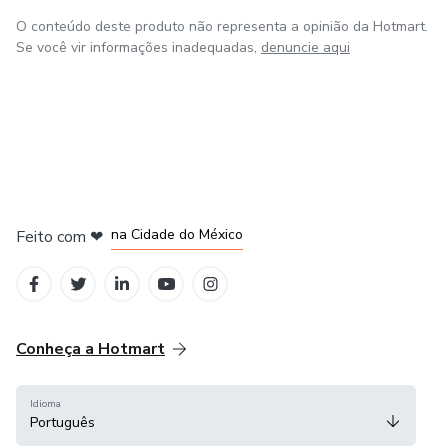
O conteúdo deste produto não representa a opinião da Hotmart.
Se você vir informações inadequadas,
denuncie aqui
em Bogotá
em Amsterdam
em Madrid
na Cidade do México
Feito com
❤
em Belo Horizonte
Conheça a Hotmart
Idioma
Português