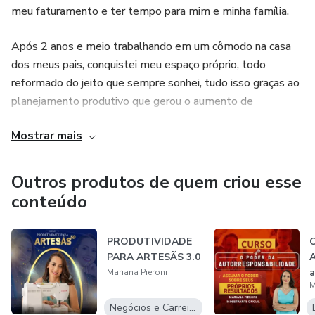
meu faturamento e ter tempo para mim e minha família.
Após 2 anos e meio trabalhando em um cômodo na casa
dos meus pais, conquistei meu espaço próprio, todo
reformado do jeito que sempre sonhei, tudo isso graças ao
planejamento produtivo que gerou o aumento de
faturamento.
Mostrar mais
Gestora financeira, formada pela FGV e Ohio University,
tenho muito a contribuir através dos meus conhecimentos
Outros produtos de quem criou esse
e experiência profissional! Vou tirar você da desorganização,
conteúdo
do faturamento baixo e da falta de tempo e te ajudar a
fazer o seu ateliê um negócio criativo de sucesso.
PRODUTIVIDADE
C
PARA ARTESÃS 3.0
A
Coach Integral Sistêmico, formada pela Federação
Mariana Pieroni
Brasileira de Coach (FEBRACIS), utilizo ferramentas de
M
coaching para te levar a realização e a conquista de um
Negócios e Carreira