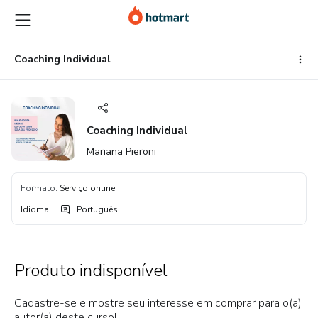
Ir
Ir
Ir
para
para
para
o
o
o
conteúdo
pagamento
rodapé
Coaching Individual
principal
Coaching Individual
Mariana Pieroni
Formato
:
Serviço online
Idioma
:
Português
Produto indisponível
Cadastre-se e mostre seu interesse em comprar para o(a)
autor(a) deste curso!