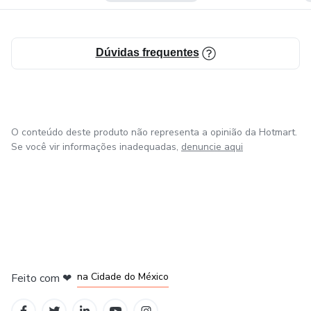
novo estilo de vida.
Dúvidas frequentes
O conteúdo deste produto não representa a opinião da Hotmart.
Se você vir informações inadequadas,
denuncie aqui
em Bogotá
em Amsterdam
em Madrid
na Cidade do México
Feito com
❤
em Belo Horizonte