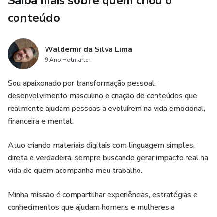
Saiba mais sobre quem criou o
masculinidade e recomeço
conteúdo
✅ Histórias e experiências reais que vão gerar identificação
e força
Waldemir da Silva Lima
9 Ano Hotmarter
Este não é apenas um ebook.
Sou apaixonado por transformação pessoal,
desenvolvimento masculino e criação de conteúdos que
👉 É um guia de reconstrução emocional para homens que
realmente ajudam pessoas a evoluírem na vida emocional,
decidiram não desistir de si mesmos.
financeira e mental.
Se você está perdido, sem direção ou sofrendo após um
Atuo criando materiais digitais com linguagem simples,
término… este livro pode ser o primeiro passo da sua
direta e verdadeira, sempre buscando gerar impacto real na
virada.
vida de quem acompanha meu trabalho.
Minha missão é compartilhar experiências, estratégias e
conhecimentos que ajudam homens e mulheres a