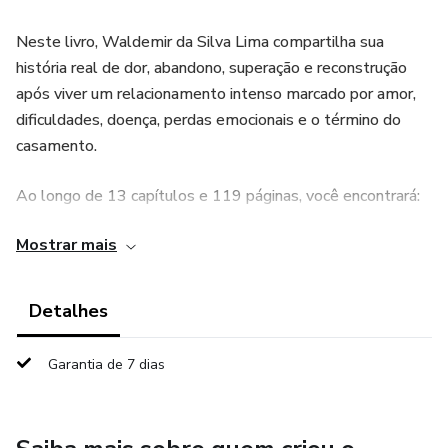
Neste livro, Waldemir da Silva Lima compartilha sua
história real de dor, abandono, superação e reconstrução
após viver um relacionamento intenso marcado por amor,
dificuldades, doença, perdas emocionais e o término do
casamento.
Ao longo de 13 capítulos e 119 páginas, você encontrará:
Mostrar mais
✅ Estratégias práticas para superar o apego emocional
✅ Exercícios para fortalecer mente e corpo
Detalhes
✅ Técnicas para recuperar autoestima e disciplina
Garantia de 7 dias
✅ Passo a passo para sair do fundo do poço emocional
✅ Reflexões profundas sobre relacionamento,