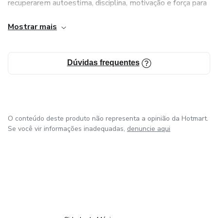
recuperarem autoestima, disciplina, motivação e força para
seguir em frente, mesmo após momentos difíceis.
Mostrar mais
Aqui você encontrará conteúdos feitos com dedicação,
autenticidade e foco em resultados reais.
Dúvidas frequentes
O conteúdo deste produto não representa a opinião da Hotmart.
Se você vir informações inadequadas,
denuncie aqui
em Bogotá
em Amsterdam
em Madrid