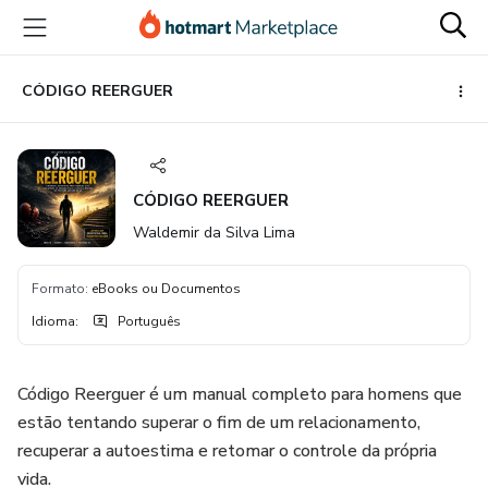
Ir
Ir
Ir
para
para
para
o
o
o
conteúdo
pagamento
rodapé
CÓDIGO REERGUER
principal
CÓDIGO REERGUER
Waldemir da Silva Lima
Formato
:
eBooks ou Documentos
Idioma
:
Português
Código Reerguer é um manual completo para homens que
estão tentando superar o fim de um relacionamento,
recuperar a autoestima e retomar o controle da própria
vida.