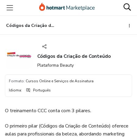
Ir
Ir
Ir
para
para
para
o
o
o
conteúdo
pagamento
rodapé
Códigos da Criação de Conteúdo
principal
Códigos da Criação de Conteúdo
Plataforma Beauty
Formato
:
Cursos Online e Serviços de Assinatura
Idioma
:
Português
O treinamento CCC conta com 3 pilares.
O primeiro pilar (Códigos da Criação de Conteúdo) oferece
aulas para profissionais da beleza, abordando marketing