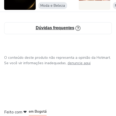
Moda e Beleza
Dúvidas frequentes
O conteúdo deste produto não representa a opinião da Hotmart.
Se você vir informações inadequadas,
denuncie aqui
em Amsterdam
em Madrid
em Bogotá
Feito com
❤