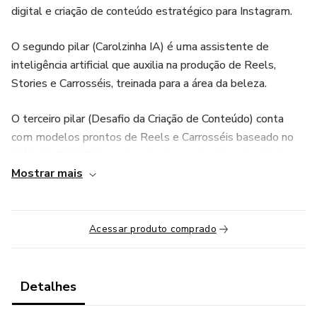
digital e criação de conteúdo estratégico para Instagram.
O segundo pilar (Carolzinha IA) é uma assistente de
inteligência artificial que auxilia na produção de Reels,
Stories e Carrosséis, treinada para a área da beleza.
O terceiro pilar (Desafio da Criação de Conteúdo) conta
com modelos prontos de Reels e Carrosséis baseado no
Método CHAVE (crescimento, humanização, autoridade,
Mostrar mais
vendas e engajamento) onde você pode simplesmente
copiar e colar os conteúdos e postar nas suas redes sociais.
Acessar produto comprado
Detalhes