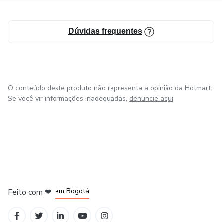
Dúvidas frequentes
O conteúdo deste produto não representa a opinião da Hotmart.
Se você vir informações inadequadas,
denuncie aqui
em Amsterdam
em Madrid
em Bogotá
Feito com
❤
em Belo Horizonte
na Cidade do México