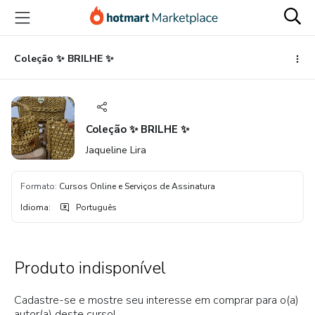
Ir
Ir
Ir
para
para
para
o
o
o
conteúdo
pagamento
rodapé
Coleção ✨ BRILHE ✨
principal
Coleção ✨ BRILHE ✨
Jaqueline Lira
Formato
:
Cursos Online e Serviços de Assinatura
Idioma
:
Português
Produto indisponível
Cadastre-se e mostre seu interesse em comprar para o(a)
autor(a) deste curso!