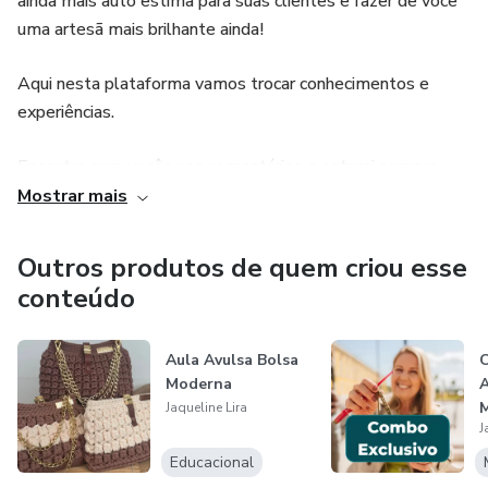
ainda mais auto estima para suas clientes e fazer de você
uma artesã mais brilhante ainda!
Aqui nesta plataforma vamos trocar conhecimentos e
experiências.
Encontro com vocês nos comentários e estarei sempre
aqui!
Mostrar mais
Espero que vocês gostem de tecer lindas peças comigo.
Outros produtos de quem criou esse
conteúdo
Vamos brindar a beleza da vida.
Pega a seu fio, a sua agulha e...
Aula Avulsa Bolsa
C
Moderna
A
M
Jaqueline Lira
Vem crochetar comigo?
J
m
Educacional