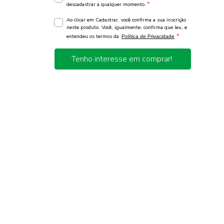
*
descadastrar a qualquer momento.
Ao clicar em Cadastrar, você confirma a sua inscrição
neste produto. Você, igualmente, confirma que leu, e
*
entendeu os termos da
Política de Privacidade
Tenho interesse em comprar!