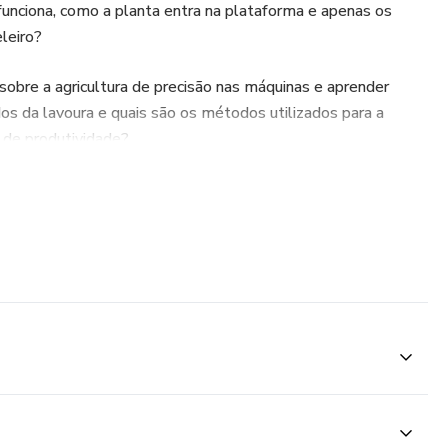
nciona, como a planta entra na plataforma e apenas os
leiro?
obre a agricultura de precisão nas máquinas e aprender
s da lavoura e quais são os métodos utilizados para a
 de produtividade?
 a maioria dessas perguntas, esse curso foi feito para você!
e como é o funcionamento da colheitadeira de grãos, quais
eita a coleta de dados para a agricultura de precisão e onde
os sensores. Também ensinaremos os procedimentos
nfiguração, regulagem e calibração dos principais sensores.