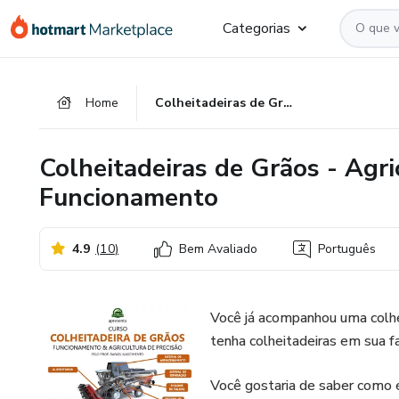
Ir
Ir
Ir
Categorias
para
para
para
o
o
o
conteúdo
pagamento
rodapé
Home
Colheitadeiras de Grãos - Agricultura de Precisão e Funcionamento
principal
Colheitadeiras de Grãos - Agri
Funcionamento
4.9
(
10
)
Bem Avaliado
Português
Você já acompanhou uma colhe
tenha colheitadeiras em sua 
Você gostaria de saber como 