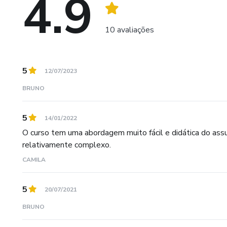
4.9
10 avaliações
5
12/07/2023
BRUNO
5
14/01/2022
O curso tem uma abordagem muito fácil e didática do ass
relativamente complexo.
CAMILA
5
20/07/2021
BRUNO