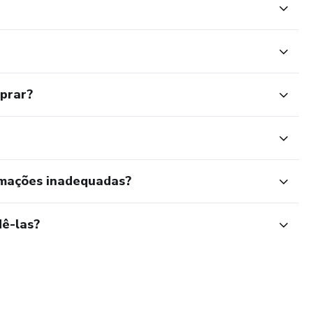
mprar?
rmações inadequadas?
ê-las?