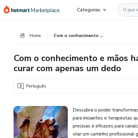
Ir
Ir
Ir
Categorias
para
para
para
o
o
o
conteúdo
pagamento
rodapé
Home
Com o conhecimento e mãos habilitadas torna-se possível curar com apenas um dedo
principal
Com o conhecimento e mãos hab
curar com apenas um dedo
Português
Descubra o poder transformad
para iniciantes e terapeutas 
precisas e eficazes para canali
criar um caminho profissional