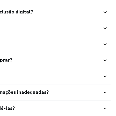
clusão digital?
mprar?
rmações inadequadas?
ê-las?