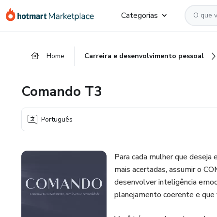
Ir
Ir
Ir
Categorias
para
para
para
o
o
o
conteúdo
pagamento
rodapé
Home
Carreira e desenvolvimento pessoal
principal
Comando T3
Português
Para cada mulher que deseja 
mais acertadas, assumir o CO
desenvolver inteligência emoci
planejamento coerente e que 