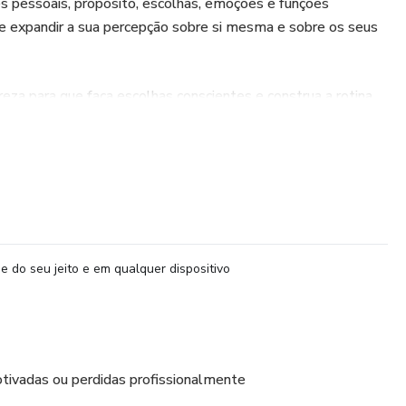
es pessoais, propósito, escolhas, emoções e funções
de expandir a sua percepção sobre si mesma e sobre os seus
areza para que faça escolhas conscientes e construa a rotina
e do seu jeito e em qualquer dispositivo
tivadas ou perdidas profissionalmente