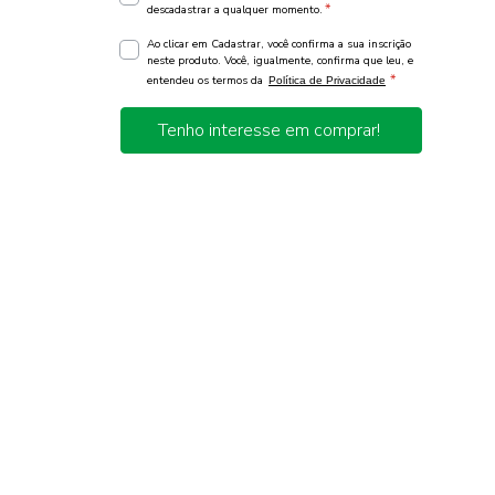
*
descadastrar a qualquer momento.
Ao clicar em Cadastrar, você confirma a sua inscrição
neste produto. Você, igualmente, confirma que leu, e
*
entendeu os termos da
Política de Privacidade
Tenho interesse em comprar!