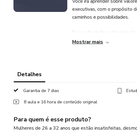
Você irá aprender sobre valor
executivas, com o propósito 
caminhos e possibilidades.
Eu vou te ajudar a ter mais cl
de vida que tanto deseja. :)
Mostrar mais
Detalhes
Garantia de 7 dias
Estud
8 aula e 16 hora de conteúdo original
Para quem é esse produto?
Mulheres de 26 a 32 anos que estão insatisfeitas, desmo