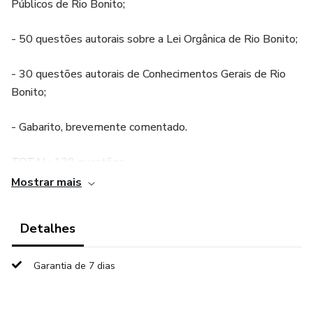
Públicos de Rio Bonito;
- 50 questões autorais sobre a Lei Orgânica de Rio Bonito;
- 30 questões autorais de Conhecimentos Gerais de Rio
Bonito;
- Gabarito, brevemente comentado.
TOTAL: 130 questões
Mostrar mais
OBS: O documento encontra-se no formato PDF e está
disponível somente para leitura, podendo ser visualizado
Detalhes
em qualquer dispositivo.
Garantia de 7 dias