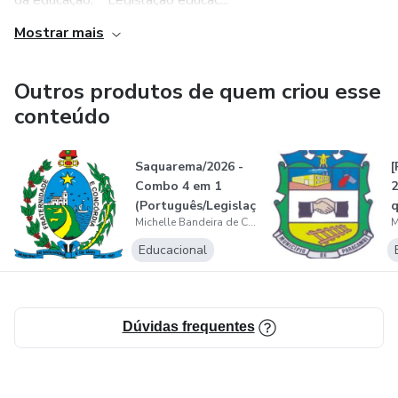
da educação; * Legislação educac...
Mostrar mais
Outros produtos de quem criou esse
conteúdo
Saquarema/2026 -
[
Combo 4 em 1
2
(Português/Legislaç
q
Michelle Bandeira de Carvalho
ão/Conhecim...
H
Educacional
Dúvidas frequentes