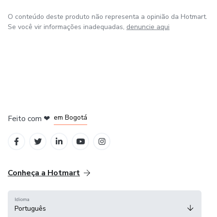
O conteúdo deste produto não representa a opinião da Hotmart.
Se você vir informações inadequadas,
denuncie aqui
em Amsterdam
em Madrid
em Bogotá
Feito com
❤
em Belo Horizonte
na Cidade do México
Conheça a Hotmart
Idioma
Português