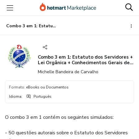
Ir
Ir
Ir
para
para
para
o
o
o
conteúdo
pagamento
rodapé
Combo 3 em 1: Estatuto dos Servidores + Lei Orgânica + Conhecimentos Gerais de Rio Bonito
principal
Combo 3 em 1: Estatuto dos Servidores +
Lei Orgânica + Conhecimentos Gerais de
Rio Bonito
Michelle Bandeira de Carvalho
Formato
:
eBooks ou Documentos
Idioma
:
Português
O combo 3 em 1 contém os seguintes simulados:
- 50 questões autorais sobre o Estatuto dos Servidores