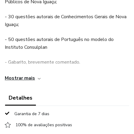
Públicos de Nova Iguaçu;
- 30 questões autorais de Conhecimentos Gerais de Nova
Iguaçu;
- 50 questões autorais de Português no modelo do
Instituto Consulplan
- Gabarito, brevemente comentado.
TOTAL: 130 questões
Mostrar mais
OBS: O documento encontra-se no formato PDF e está
Detalhes
disponível somente para leitura, podendo ser visualizado
em qualquer dispositivo.
Garantia de 7 dias
100% de avaliações positivas