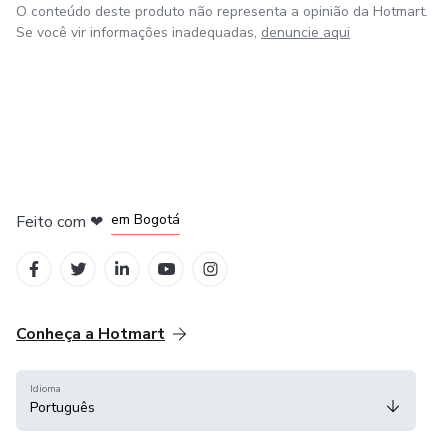
O conteúdo deste produto não representa a opinião da Hotmart.
Se você vir informações inadequadas,
denuncie aqui
em Amsterdam
em Madrid
em Bogotá
Feito com
❤
em Belo Horizonte
na Cidade do México
Conheça a Hotmart
Idioma
Português