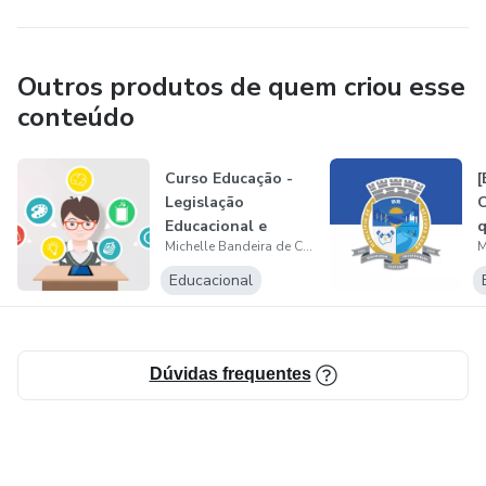
Outros produtos de quem criou esse
conteúdo
Curso Educação -
[
Legislação
C
Educacional e
q
Michelle Bandeira de Carvalho
Conhecimentos
L
Peda...
Educacional
Dúvidas frequentes