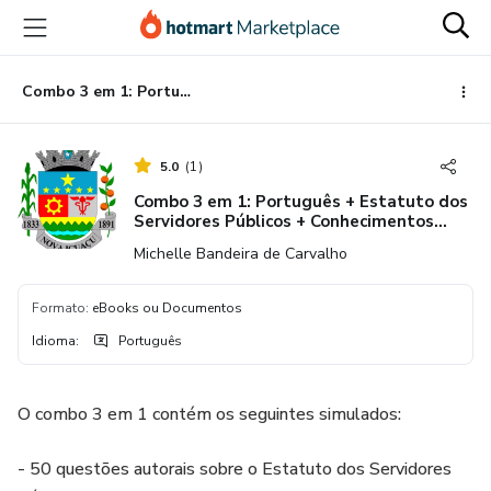
Ir
Ir
Ir
para
para
para
o
o
o
conteúdo
pagamento
rodapé
Combo 3 em 1: Português + Estatuto dos Servidores Públicos + Conhecimentos Gerais de Nova Iguaçu
principal
5.0
(
1
)
Combo 3 em 1: Português + Estatuto dos
Servidores Públicos + Conhecimentos
Gerais de Nova Iguaçu
Michelle Bandeira de Carvalho
Formato
:
eBooks ou Documentos
Idioma
:
Português
O combo 3 em 1 contém os seguintes simulados:
- 50 questões autorais sobre o Estatuto dos Servidores