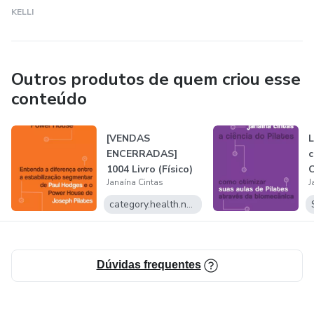
KELLI
Outros produtos de quem criou esse
conteúdo
[VENDAS
L
ENCERRADAS]
c
1004 Livro (Físico)
C
Janaína Cintas
J
Powerhouse -
a
Entenda...
category.health.name
Dúvidas frequentes