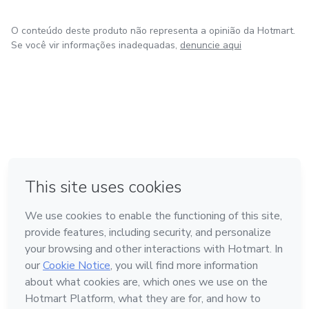
O conteúdo deste produto não representa a opinião da Hotmart.
Se você vir informações inadequadas,
denuncie aqui
em Madrid
em Amsterdam
Feito com
❤
em Belo Horizonte
na Cidade do México
em Bogotá
Conheça a Hotmart
Idioma
Português