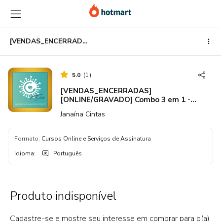
Ir
Ir
Ir
para
para
para
o
o
o
conteúdo
pagamento
rodapé
[VENDAS_ENCERRADAS] [ONLINE/GRAVADO] Combo 3 em 1 - Reabilitação Global Pós COVID 19
principal
5.0
(
1
)
[VENDAS_ENCERRADAS]
[ONLINE/GRAVADO] Combo 3 em 1 -
Reabilitação Global Pós COVID 19
Janaína Cintas
Formato
:
Cursos Online e Serviços de Assinatura
Idioma
:
Português
Produto indisponível
Cadastre-se e mostre seu interesse em comprar para o(a)