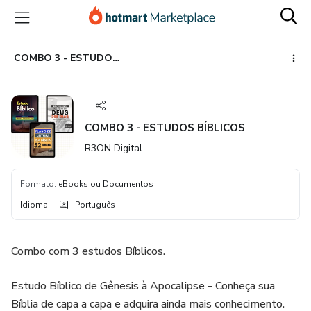
Ir
Ir
Ir
para
para
para
o
o
o
conteúdo
pagamento
rodapé
COMBO 3 - ESTUDOS BÍBLICOS
principal
COMBO 3 - ESTUDOS BÍBLICOS
R3ON Digital
Formato
:
eBooks ou Documentos
Idioma
:
Português
Combo com 3 estudos Bíblicos.
Estudo Bíblico de Gênesis à Apocalipse - Conheça sua
Bíblia de capa a capa e adquira ainda mais conhecimento.