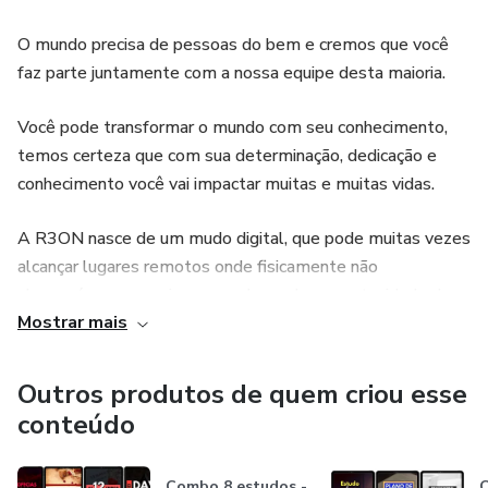
é uma maneira de se conectar com Deus diariamente e
O mundo precisa de pessoas do bem e cremos que você
fortalecer a fé, trazendo uma mensagem de esperança e
faz parte juntamente com a nossa equipe desta maioria.
encorajamento para cada dia do ano.
Você pode transformar o mundo com seu conhecimento,
temos certeza que com sua determinação, dedicação e
conhecimento você vai impactar muitas e muitas vidas.
A R3ON nasce de um mudo digital, que pode muitas vezes
alcançar lugares remotos onde fisicamente não
alcançaríamos e assim vamos levando a oportunidade de
Mostrar mais
todos conhecerem um pouco mais deste lindo universo do
conhecimento.
Outros produtos de quem criou esse
Agradecemos pelo carinho e confiança de todos os nossos
conteúdo
colaboradores.
Combo 8 estudos -