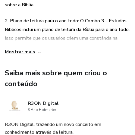
sobre a Bíblia.
2. Plano de leitura para o ano todo: O Combo 3 - Estudos
Bíblicos inclui um plano de leitura da Bíblia para o ano todo.
Isso permite que os usuários criem uma constância na
leitura das escrituras, estabelecendo um hábito diário de
Mostrar mais
se dedicar à palavra de Deus. Com esse plano de leitura, os
usuários poderão percorrer toda a Bíblia ao longo do ano,
Saiba mais sobre quem criou o
garantindo uma compreensão mais ampla e aprofundada
das escrituras.
conteúdo
3. Devocional diário: Além do estudo completo da Bíblia e
R3ON Digital
do plano de leitura, o Combo 3 - Estudos Bíblicos também
3 Ano Hotmarter
inclui um devocional diário. Todos os dias, os usuários
receberão uma palavra de Deus ao seu coração,
R3ON Digital, trazendo um novo conceito em
conhecimento através da leitura.
proporcionando inspiração e reflexão diária. Esse devocional