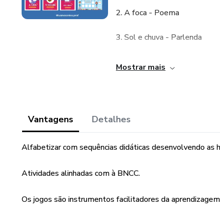
2. A foca - Poema
3. Sol e chuva - Parlenda
4. A galinha do vizinho - canti
Mostrar mais
5. Bote - Trava-língua
6. A abelha - Quadrinha
Vantagens
Detalhes
7. Borboletinha - Cantiga
Alfabetizar com sequências didáticas desenvolvendo as ha
8. Circo - Música
Atividades alinhadas com à BNCC.
+ 2 JOGOS PEDAGÓGICOS
Os jogos são instrumentos facilitadores da aprendizagem
Jogos pedagógicos que desenvo