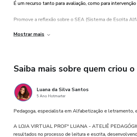
aliteração, consciência silábic
É um recurso tanto para avaliação, como para intervençã
1 jogo trilha puxa sílaba - Traba
Promove a reflexão sobre o SEA (Sistema de Escrita Alfa
1 jogo ache o par - aliteração 
Mostrar mais
Consolida as aprendizagens já realizadas ou promove no
Os arquivos incluem sugestõe
Arquivo digital enviado autom
Saiba mais sobre quem criou o
pagamento.
Luana da Silva Santos
5 Ano Hotmarter
Pedagoga, especialista em Alfabetização e letramento,
A LOJA VIRTUAL PROFª LUANA - ATELIÊ PEDAGÓGICO te
resultados no processo de leitura e escrita, desenvolvend