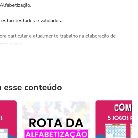
 Alfabetização.
e estão testados e validados.
ora particular e atualmente trabalho na elaboração de
res e pais.
betização e querem ter resultados no desenvolvimento dos
u esse conteúdo