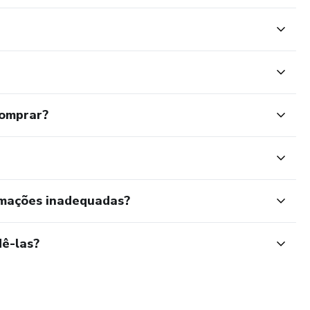
comprar?
rmações inadequadas?
ê-las?