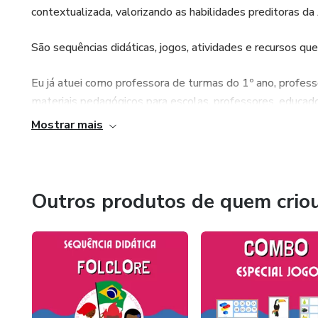
contextualizada, valorizando as habilidades preditoras da
São sequências didáticas, jogos, atividades e recursos qu
Eu já atuei como professora de turmas do 1º ano, profess
materiais pedagógicos para escolas, professores, educado
Mostrar mais
Este espaço são para profissionais que valorizam a Alfa
alunos e reconhecimento na sua prática pedagógica.
Outros produtos de quem crio