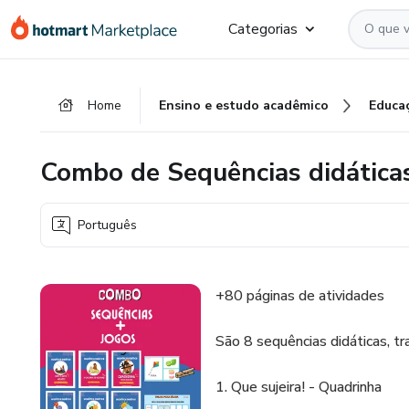
Ir
Ir
Ir
Categorias
para
para
para
o
o
o
conteúdo
pagamento
rodapé
Home
Ensino e estudo acadêmico
Educa
principal
Combo de Sequências didática
Português
+80 páginas de atividades
São 8 sequências didáticas, t
1. Que sujeira! - Quadrinha