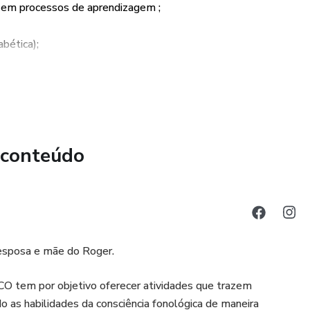
a e fonêmica.
o em processos de aprendizagem ;
lha a sílaba final e inicial
bética);
- 24 fichas
vos conhecimentos;
s de uso e sistematização.
aticamente para o email cadastrado, após a confirmação do
 conteúdo
 esposa e mãe do Roger.
m por objetivo oferecer atividades que trazem
o as habilidades da consciência fonológica de maneira