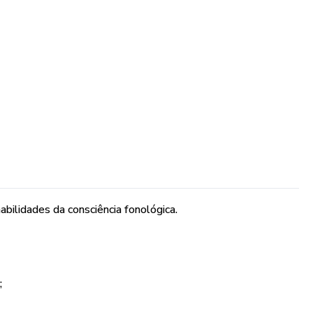
ga
bilidades da consciência fonológica.
;
lvem as habilidades da consciência fonológica: rimas,