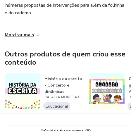
inúmeras propostas de intervenções para além da folhinha
e do caderno.
Nosso foco aqui é uma aprendizagem significativa.
Mostrar mais
Nosso instagram: saladatiarafa
Outros produtos de quem criou esse
Nosso site com atividades gratuitas para download:
conteúdo
https://saladatiarafa.blogspot.com/
Espero poder encontrar vocês nessa jornada pedagógica.
História da escrita
C
- Conceito e
g
dinâmicas
A
Um abraço,
RAFAELA MORERIA CAMARGO
Educacional
Professora Rafaela.