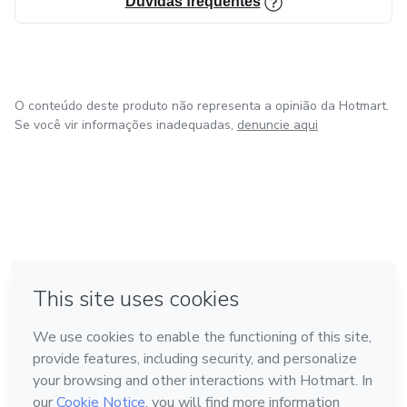
Dúvidas frequentes
O conteúdo deste produto não representa a opinião da Hotmart.
Se você vir informações inadequadas,
denuncie aqui
em Amsterdam
em Madrid
em Bogotá
Feito com
❤
em Belo Horizonte
na Cidade do México
Conheça a Hotmart