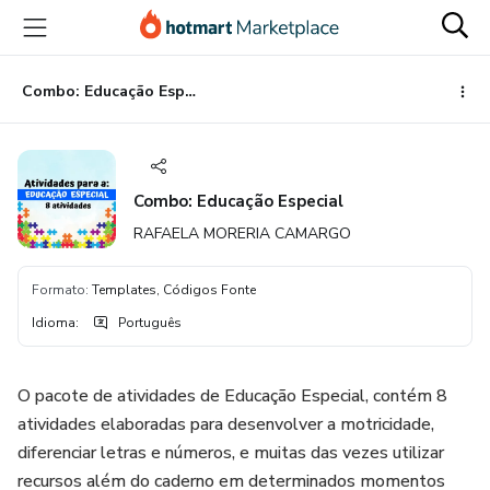
Ir
Ir
Ir
para
para
para
o
o
o
conteúdo
pagamento
rodapé
Combo: Educação Especial
principal
Combo: Educação Especial
RAFAELA MORERIA CAMARGO
Formato
:
Templates, Códigos Fonte
Idioma
:
Português
O pacote de atividades de Educação Especial, contém 8
atividades elaboradas para desenvolver a motricidade,
diferenciar letras e números, e muitas das vezes utilizar
recursos além do caderno em determinados momentos