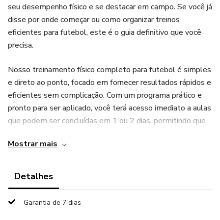
seu desempenho físico e se destacar em campo. Se você já
disse por onde começar ou como organizar treinos
eficientes para futebol, este é o guia definitivo que você
precisa.
Nosso treinamento físico completo para futebol é simples
e direto ao ponto, focado em fornecer resultados rápidos e
eficientes sem complicação. Com um programa prático e
pronto para ser aplicado, você terá acesso imediato a aulas
que podem ser concluídas em 1 ou 2 dias, permitindo que
você coloque os treinos em prática de forma imediata.
Mostrar mais
O que você vai aprender:
Detalhes
1. Aumentar sua resistência física e durar mais tempo em
campo.
Garantia de 7 dias