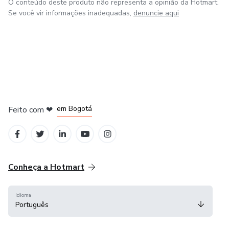
O conteúdo deste produto não representa a opinião da Hotmart.
Se você vir informações inadequadas,
denuncie aqui
em Amsterdam
em Madrid
em Bogotá
Feito com
❤
em Belo Horizonte
na Cidade do México
Conheça a Hotmart
Idioma
Português