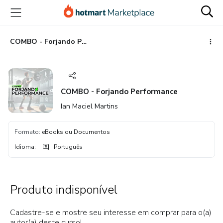
Ir
Ir
Ir
para
para
para
o
o
o
conteúdo
pagamento
rodapé
COMBO - Forjando Performance
principal
COMBO - Forjando Performance
Ian Maciel Martins
Formato
:
eBooks ou Documentos
Idioma
:
Português
Produto indisponível
Cadastre-se e mostre seu interesse em comprar para o(a)
autor(a) deste curso!