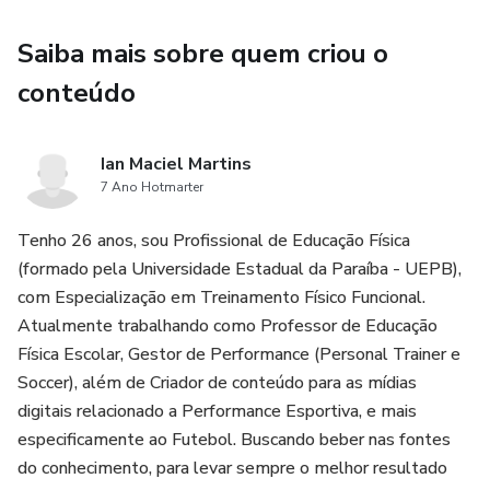
2. Melhorar sua força muscular para chutes e arranques
mais potentes.
Saiba mais sobre quem criou o
3. Aumentar sua agilidade e velocidade em mudanças de
conteúdo
direção.
Ian Maciel Martins
4. Desenvolver equilíbrio e controle corporal para maior
7 Ano Hotmarter
precisão durante o jogo.
Tenho 26 anos, sou Profissional de Educação Física
5. Executar exercícios de mobilidade de forma correta,
(formado pela Universidade Estadual da Paraíba - UEPB),
prevenindo lesões.
com Especialização em Treinamento Físico Funcional.
Atualmente trabalhando como Professor de Educação
6. Crie uma rotina de treinos eficiente , sem complicação.
Física Escolar, Gestor de Performance (Personal Trainer e
Soccer), além de Criador de conteúdo para as mídias
7. Melhore seu condicionamento físico com treinos rápidos
digitais relacionado a Performance Esportiva, e mais
e certos.
especificamente ao Futebol. Buscando beber nas fontes
do conhecimento, para levar sempre o melhor resultado
8. Aumentar sua flexibilidade para movimentos mais ágeis