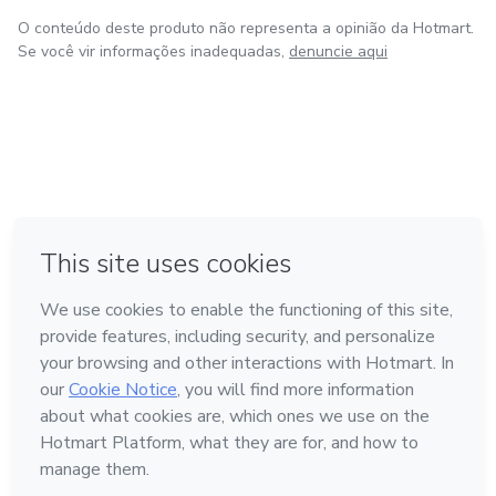
O conteúdo deste produto não representa a opinião da Hotmart.
Se você vir informações inadequadas,
denuncie aqui
em Amsterdam
em Madrid
em Bogotá
Feito com
❤
em Belo Horizonte
na Cidade do México
Conheça a Hotmart
Idioma
Português