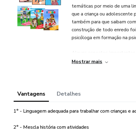
temáticas por meio de uma lin
que a criança ou adolescente 
também para que saibam como 
construção de todo enredo foi
psicóloga em formação na psi
Alguns aspectos importantes
Mostrar mais
- Ensina o pensamento crítico
- Evita soluções simples, que 
sem trabalho árduo.
Vantagens
Detalhes
- Ensina normas de segurança 
1° - Linguagem adequada para trabalhar com crianças e 
adolescentes.
2° - Mescla história com atividades