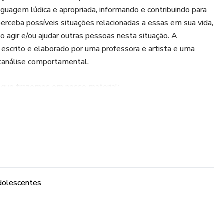
guagem lúdica e apropriada, informando e contribuindo para
perceba possíveis situações relacionadas a essas em sua vida,
agir e/ou ajudar outras pessoas nesta situação. A
 escrito e elaborado por uma professora e artista e uma
canálise comportamental.
 que trazemos em nosso material:
 e habilidades de tomada de decisão.
não são úteis ou realistas, pois não existem finais felizes
geral (endereço, telefones de emergência) para crianças e
adolescentes