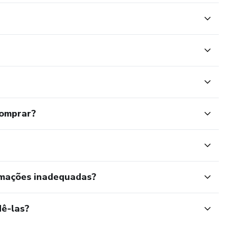
comprar?
rmações inadequadas?
ê-las?