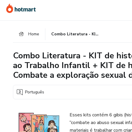
Ir
Ir
Ir
para
para
para
o
o
o
conteúdo
pagamento
rodapé
Home
Combo Literatura - KIT de histórias Turminha Dusol - Combate ao Trabalho Infantil + KIT de histórias Turminha Dusol - Combate a exploração sexual de crianças e adolescentes
principal
Combo Literatura - KIT de his
ao Trabalho Infantil + KIT de 
Combate a exploração sexual d
Português
Esses kits contém 6 gibis (hi
“combate ao abuso sexual infan
materiais é trabalhar com cri