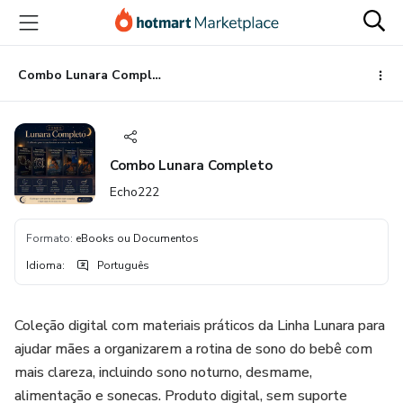
Ir
Ir
Ir
para
para
para
o
o
o
conteúdo
pagamento
rodapé
Combo Lunara Completo
principal
Combo Lunara Completo
Echo222
Formato
:
eBooks ou Documentos
Idioma
:
Português
Coleção digital com materiais práticos da Linha Lunara para
ajudar mães a organizarem a rotina de sono do bebê com
mais clareza, incluindo sono noturno, desmame,
alimentação e sonecas. Produto digital, sem suporte