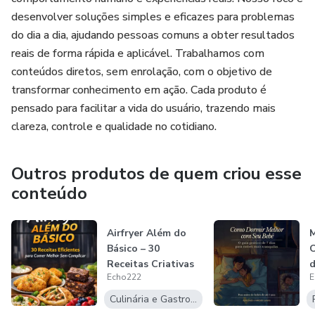
desenvolver soluções simples e eficazes para problemas
do dia a dia, ajudando pessoas comuns a obter resultados
reais de forma rápida e aplicável. Trabalhamos com
conteúdos diretos, sem enrolação, com o objetivo de
transformar conhecimento em ação. Cada produto é
pensado para facilitar a vida do usuário, trazendo mais
clareza, controle e qualidade no cotidiano.
Outros produtos de quem criou esse
conteúdo
Airfryer Além do
Básico – 30
O
Receitas Criativas
d
Echo222
E
Para Usar de...
D
Culinária e Gastronomia