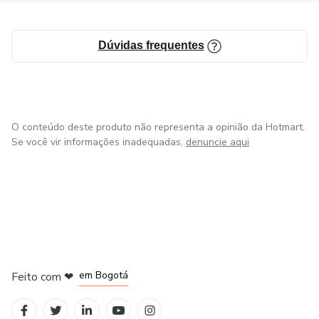
Dúvidas frequentes
O conteúdo deste produto não representa a opinião da Hotmart.
Se você vir informações inadequadas,
denuncie aqui
em Amsterdam
em Madrid
em Bogotá
Feito com
❤
em Belo Horizonte
na Cidade do México