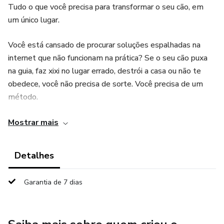
Tudo o que você precisa para transformar o seu cão, em
um único lugar.
Você está cansado de procurar soluções espalhadas na
internet que não funcionam na prática? Se o seu cão puxa
na guia, faz xixi no lugar errado, destrói a casa ou não te
obedece, você não precisa de sorte. Você precisa de um
método.
Como Guarda Civil Municipal (GCM) atuante no Canil e
Mostrar mais
Adestrador Profissional, eu reuni todo o meu
conhecimento de campo em um pacote definitivo. O
Detalhes
Combo Pet de Elite entrega as chaves para você resolver,
de uma vez por todas, os 7 maiores desafios da
Garantia de 7 dias
convivência com um cão.
O que está incluso no seu Arsenal de Elite: