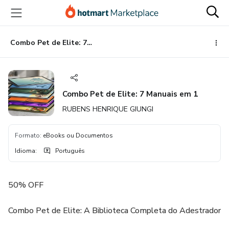
Ir
Ir
Ir
para
para
para
o
o
o
conteúdo
pagamento
rodapé
Combo Pet de Elite: 7 Manuais em 1
principal
Combo Pet de Elite: 7 Manuais em 1
RUBENS HENRIQUE GIUNGI
Formato
:
eBooks ou Documentos
Idioma
:
Português
50% OFF
Combo Pet de Elite: A Biblioteca Completa do Adestrador