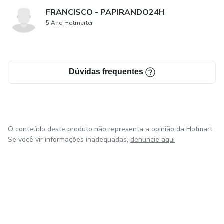
FRANCISCO - PAPIRANDO24H
5 Ano Hotmarter
Dúvidas frequentes
O conteúdo deste produto não representa a opinião da Hotmart.
Se você vir informações inadequadas,
denuncie aqui
em Bogotá
em Amsterdam
em Madrid