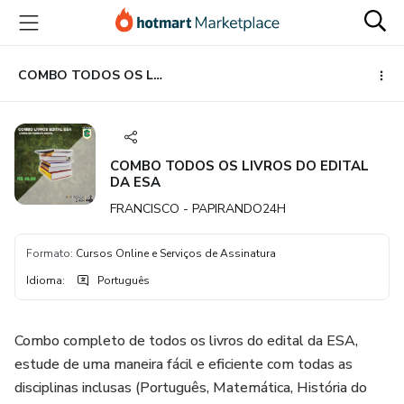
Ir
Ir
Ir
para
para
para
o
o
o
conteúdo
pagamento
rodapé
COMBO TODOS OS LIVROS DO EDITAL DA ESA
principal
COMBO TODOS OS LIVROS DO EDITAL
DA ESA
FRANCISCO - PAPIRANDO24H
Formato
:
Cursos Online e Serviços de Assinatura
Idioma
:
Português
Combo completo de todos os livros do edital da ESA,
estude de uma maneira fácil e eficiente com todas as
disciplinas inclusas (Português, Matemática, História do