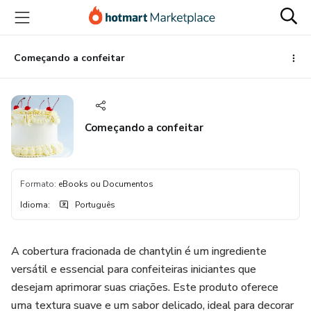
Ir
Ir
Ir
para
para
para
o
o
o
conteúdo
pagamento
rodapé
Começando a confeitar
principal
Começando a confeitar
Formato
:
eBooks ou Documentos
Idioma
:
Português
A cobertura fracionada de chantylin é um ingrediente
versátil e essencial para confeiteiras iniciantes que
desejam aprimorar suas criações. Este produto oferece
uma textura suave e um sabor delicado, ideal para decorar