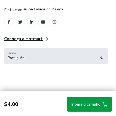
em Bogotá
em Amsterdam
em Madrid
na Cidade do México
Feito com
❤
em Belo Horizonte
Conheça a Hotmart
Idioma
Português
Central de ajuda
Termos
Privacidade
Cookies
$4.00
Ir para o carrinho
Hotmart — 2011-2026 © Todos os direitos reservados.