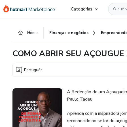
Ir
Ir
Ir
Categorias
para
para
para
o
o
o
conteúdo
pagamento
rodapé
Home
Finanças e negócios
Empreendedo
principal
COMO ABRIR SEU AÇOUGUE 
Português
A Redenção de um Açougueiro
Paulo Tadeu
Aprenda com a inspiradora jor
reconhecido no setor de açoug