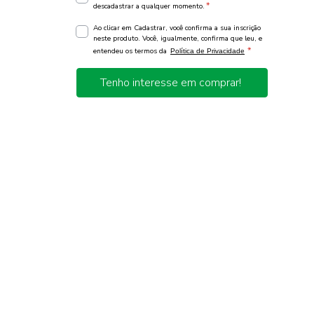
*
descadastrar a qualquer momento.
Ao clicar em Cadastrar, você confirma a sua inscrição
neste produto. Você, igualmente, confirma que leu, e
*
entendeu os termos da
Política de Privacidade
Tenho interesse em comprar!