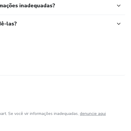
rmações inadequadas?
ê-las?
art. Se você vir informações inadequadas,
denuncie aqui