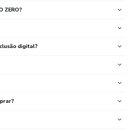
O ZERO?
clusão digital?
mprar?