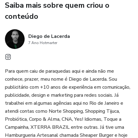
Mas atenção:
Saiba mais sobre quem criou o
conteúdo
Essa estratégia não é pra quem vende pra qualquer um.
É pra quem já tem entrega afiada, mas parece barato
Diego de Lacerda
demais pra ser prioridade.
7 Ano Hotmarter
Você recebe:
Para quem caiu de paraquedas aqui e ainda não me
- Diagnóstico cirúrgico do que hoje te faz parecer
conhece, prazer, meu nome é Diego de Lacerda. Sou
descartável
publicitário com +10 anos de experiência em comunicação,
publicidade, design e marketing para redes sociais. Já
- Ajustes invisíveis que aumentam sua autoridade
trabalhei em algumas agências aqui no Rio de Janeiro e
percebida
atendi contas como Norte Shopping, Shopping Tijuca,
Probiótica, Corpo & Alma, CNA, Yes! Idiomas, Toque a
- Estratégia de reposicionamento pra atrair quem paga
Campainha, XTERRA BRAZIL entre outras. Já tive uma
mais, sem questionar
Hamburgueria Artesanal chamada Sheaper Burger e hoje