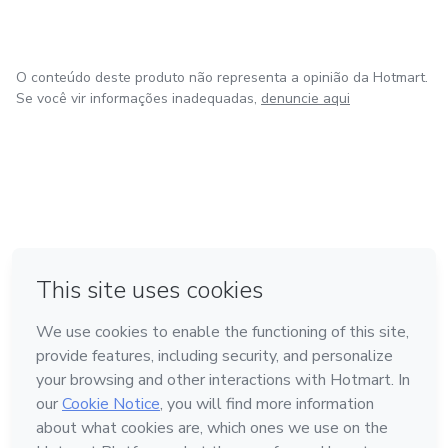
O conteúdo deste produto não representa a opinião da Hotmart.
Se você vir informações inadequadas,
denuncie aqui
em Bogotá
em Amsterdam
em Madrid
na Cidade do México
Feito com
❤
em Belo Horizonte
Conheça a Hotmart