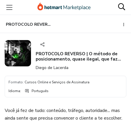
Ir
Ir
Ir
para
para
para
o
o
o
conteúdo
pagamento
rodapé
PROTOCOLO REVERSO | O método de posicionamento, quase ilegal, que faz cliente bom correr atrás.
principal
PROTOCOLO REVERSO | O método de
posicionamento, quase ilegal, que faz
cliente bom correr atrás.
Diego de Lacerda
Formato
:
Cursos Online e Serviços de Assinatura
Idioma
:
Português
Você já fez de tudo: conteúdo, tráfego, autoridade... mas
ainda sente que precisa convencer o cliente a te escolher.