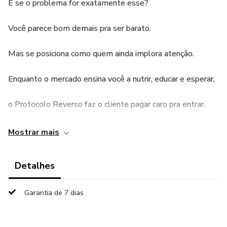
E se o problema for exatamente esse?
Você parece bom demais pra ser barato.
Mas se posiciona como quem ainda implora atenção.
Enquanto o mercado ensina você a nutrir, educar e esperar,
o Protocolo Reverso faz o cliente pagar caro pra entrar.
É um método que inverte o funil e reposiciona você na
Mostrar mais
mente do cliente certo antes mesmo do inbox.
Detalhes
Antes de você abrir a boca, o lead já sente:
“Se eu não fechar com essa pessoa agora, vou perder
Garantia de 7 dias
dinheiro.”