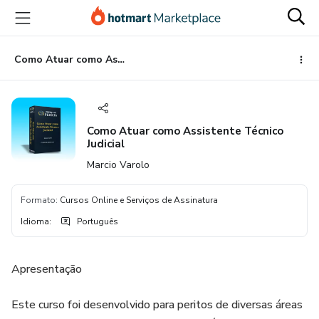
Ir
Ir
Ir
para
para
para
o
o
o
conteúdo
pagamento
rodapé
Como Atuar como Assistente Técnico Judicial
principal
Como Atuar como Assistente Técnico
Judicial
Marcio Varolo
Formato
:
Cursos Online e Serviços de Assinatura
Idioma
:
Português
Apresentação
Este curso foi desenvolvido para peritos de diversas áreas