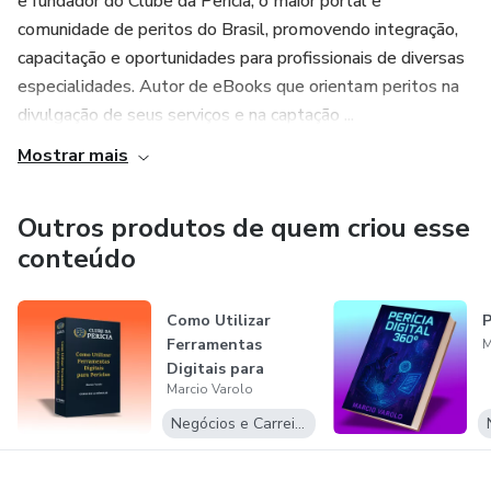
e fundador do Clube da Perícia, o maior portal e
comunidade de peritos do Brasil, promovendo integração,
capacitação e oportunidades para profissionais de diversas
especialidades. Autor de eBooks que orientam peritos na
divulgação de seus serviços e na captação ...
Mostrar mais
Outros produtos de quem criou esse
conteúdo
Como Utilizar
P
Ferramentas
M
Digitais para
Marcio Varolo
Perícias
Negócios e Carreira