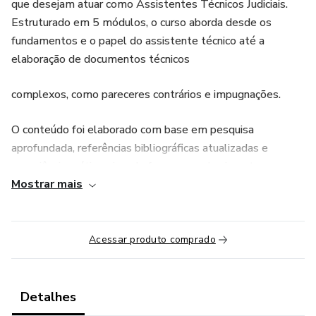
que desejam atuar como Assistentes Técnicos Judiciais.
Estruturado em 5 módulos, o curso aborda desde os
fundamentos e o papel do assistente técnico até a
elaboração de documentos técnicos
complexos, como pareceres contrários e impugnações.
O conteúdo foi elaborado com base em pesquisa
aprofundada, referências bibliográficas atualizadas e
experiência prática, visando fornecer conhecimentos
Mostrar mais
teóricos e práticos essenciais para uma atuação eficaz e
ética como assistente técnico judicial.
Ao final do curso, o participante estará apto a compreender
Acessar produto comprado
seu papel no processo judicial, analisar adequadamente os
autos, elaborar quesitos estratégicos, acompanhar perícias
de forma eficaz, analisar criticamente laudos periciais e
Detalhes
elaborar pareceres