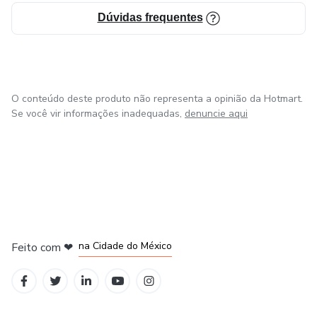
Dúvidas frequentes
O conteúdo deste produto não representa a opinião da Hotmart.
Se você vir informações inadequadas,
denuncie aqui
em Bogotá
em Amsterdam
em Madrid
na Cidade do México
Feito com
❤
em Belo Horizonte